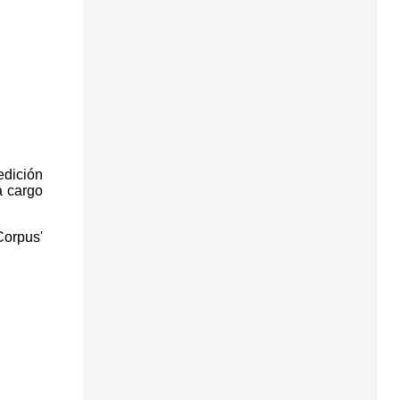
edición
a cargo
Corpus'