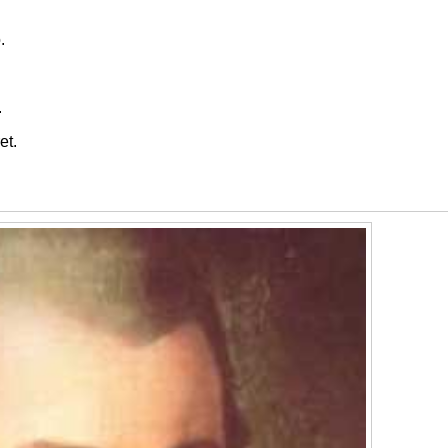
.
.
et.