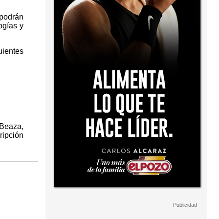
 podrán
ogías y
uientes
 Beaza,
ripción