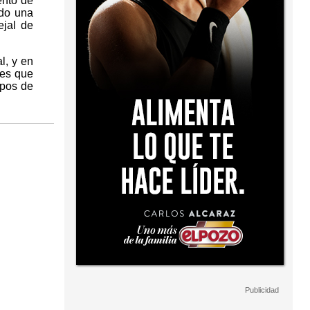
ento de
ado una
ejal de
l, y en
tes que
rpos de