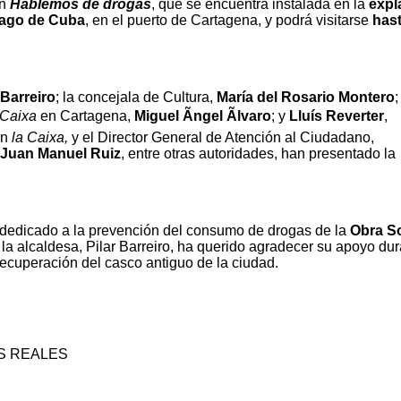
ón
Hablemos de drogas
, que se encuentra instalada en la
expl
iago de Cuba
, en el puerto de Cartagena, y podrá visitarse
hast
 Barreiro
; la concejala de Cultura,
María del Rosario Montero
;
 Caixa
en Cartagena,
Miguel Ãngel Ãlvaro
; y
Lluís Reverter
,
ón
la Caixa,
y el Director General de Atención al Ciudadano,
Juan Manuel Ruiz
, entre otras autoridades, han presentado la
dedicado a la prevención del consumo de drogas de la
Obra So
 la alcaldesa, Pilar Barreiro, ha querido agradecer su apoyo du
ecuperación del casco antiguo de la ciudad.
S REALES