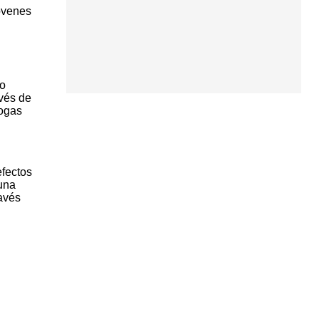
jóvenes
to
avés de
rogas
efectos
una
avés