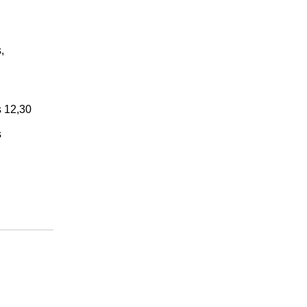
,
s 12,30
s