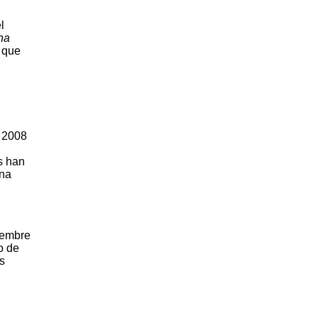
l
na
 que
 2008
s han
una
iembre
o de
s