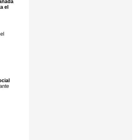
anada
a el
 el
cial
rante