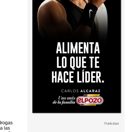
drogas
a las