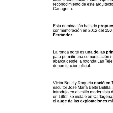
reconocimiento de este arquitec
Cartagena.
Esta nominación ha sido
propues
conmemoración en 2012 del
150 
Ferrández
.
La ronda norte es
una de las pri
para permitir una comunicación má
abarca desde la rotonda Las Teje
denominación oficial.
Víctor Beltrí y Roqueta
nació en 
escultor José María Beltrí Belill
introdujo en el estilo modernista
en 1895, se instaló en Cartagena,
el
auge de las explotaciones m