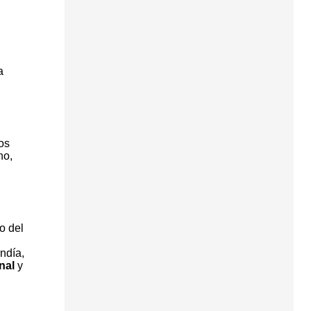
a
os
no,
o del
ndía,
onal
y