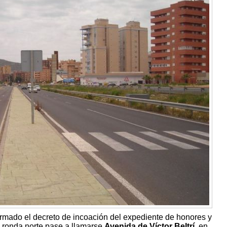
firmado el decreto de incoación del expediente de honores y
 ronda norte pase a llamarse
Avenida de Víctor Beltrí
, en