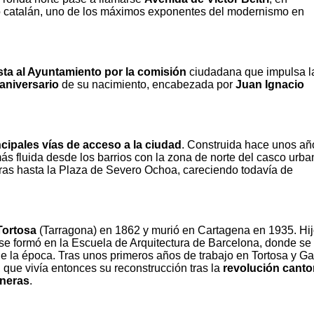
to catalán, uno de los máximos exponentes del modernismo en
ta al Ayuntamiento por la comisión
ciudadana que impulsa l
aniversario
de su nacimiento, encabezada por
Juan Ignacio
ncipales vías de acceso a la ciudad
. Construida hace unos añ
s fluida desde los barrios con la zona de norte del casco urba
ras hasta la Plaza de Severo Ochoa, careciendo todavía de
Tortosa
(Tarragona) en 1862 y murió en Cartagena en 1935. Hij
a, se formó en la Escuela de Arquitectura de Barcelona, donde se
 de la época. Tras unos primeros años de trabajo en Tortosa y Ga
 que vivía entonces su reconstrucción tras la
revolución cant
ineras
.