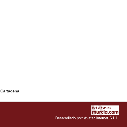
Cartagena
Desarrollado por:
Avatar Internet S.L.L.