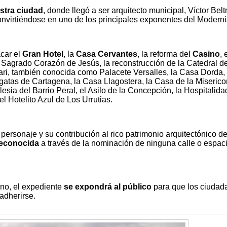
stra ciudad
, donde llegó a ser arquitecto municipal, Víctor Beltr
onvirtiéndose en uno de los principales exponentes del Modern
car el
Gran Hotel
, la
Casa Cervantes
, la reforma del
Casino
, 
l Sagrado Corazón de Jesús, la reconstrucción de la Catedral d
ari, también conocida como Palacete Versalles, la Casa Dorda, 
atas de Cartagena, la Casa Llagostera, la Casa de la Misericor
lesia del Barrio Peral, el Asilo de la Concepción, la Hospitalida
l Hotelito Azul de Los Urrutias.
personaje y su contribución al rico patrimonio arquitectónico de
 reconocida
a través de la nominación de ninguna calle o espac
no, el expediente
se expondrá al público
para que los ciudad
adherirse.