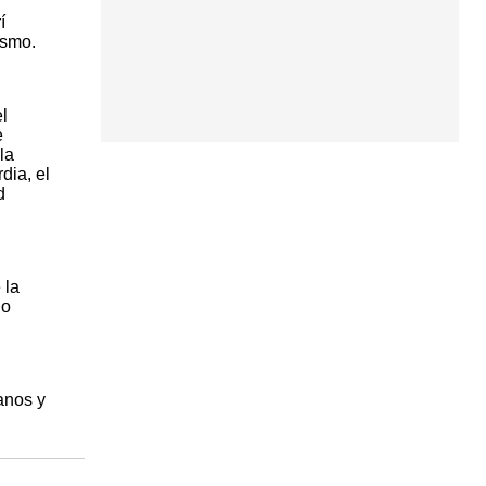
í
ismo.
el
e
la
dia, el
d
 la
io
anos y