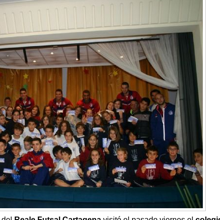
 del
Reale Futsal Cartagena
visitó el pasado viernes el
colegi