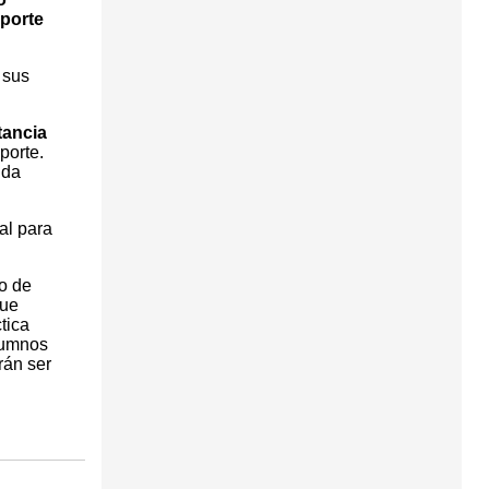
porte
 sus
tancia
porte.
ida
al para
o de
que
tica
alumnos
rán ser