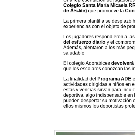
Colegio Santa María Micaela RR
de Ã‰lite)
que promueve la
Conc
La primera plantilla se desplazó 
experiencias con el objeto de pro
Los jugadores respondieron a las
del esfuerzo diario
y el compromi
Además, alentaron a los más peque
saludable.
El colegio Adoratrices
devolverá l
que los escolares conozcan las i
La finalidad del
Programa ADE
e
actividades dirigidas a niños en 
estas vivencias sirvan para inculc
deportiva, algo indispensable en 
pueden despertar su motivación en 
ellos mismos los deportistas prof