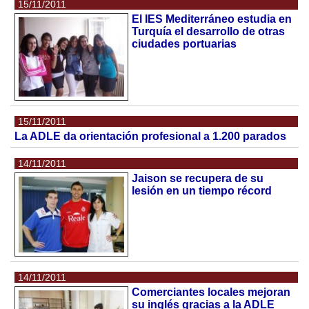
15/11/2011
El IES Mediterráneo estudia en
Turquía el desarrollo de otras
ciudades portuarias
15/11/2011
La ADLE da orientación profesional a 1.200 parados
14/11/2011
Jaison se recupera de su
lesión en un tiempo récord
14/11/2011
Comerciantes locales mejoran
su inglés gracias a la ADLE