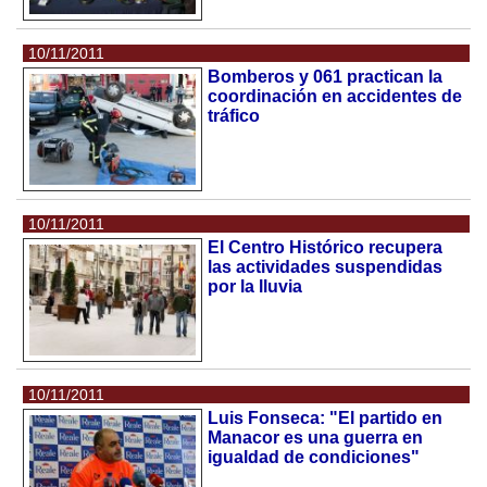
10/11/2011
Bomberos y 061 practican la
coordinación en accidentes de
tráfico
10/11/2011
El Centro Histórico recupera
las actividades suspendidas
por la lluvia
10/11/2011
Luis Fonseca: "El partido en
Manacor es una guerra en
igualdad de condiciones"