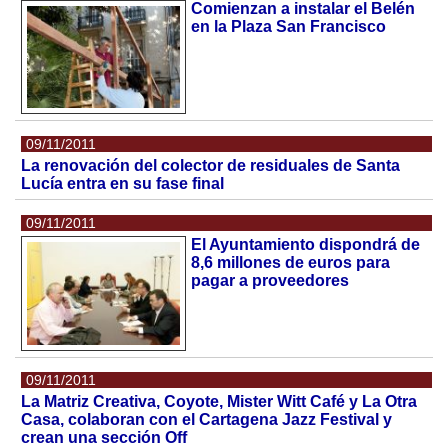
Comienzan a instalar el Belén
en la Plaza San Francisco
09/11/2011
La renovación del colector de residuales de Santa
Lucía entra en su fase final
09/11/2011
El Ayuntamiento dispondrá de
8,6 millones de euros para
pagar a proveedores
09/11/2011
La Matriz Creativa, Coyote, Mister Witt Café y La Otra
Casa, colaboran con el Cartagena Jazz Festival y
crean una sección Off