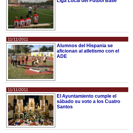
Liga Local del Fútbol Base
11/11/2011
Alumnos del Hispania se
aficionan al atletismo con el
ADE
11/11/2011
El Ayuntamiento cumple el
sábado su voto a los Cuatro
Santos