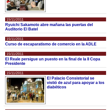
15/11/2011
Ryuichi Sakamoto abre mañana las puertas del
Auditorio El Batel
15/11/2011
Curso de escaparatismo de comercio en la ADLE
15/11/2011
El Reale persigue un puesto en la final de la II Copa
Presidente
15/11/2011
El Palacio Consistorial se
vistió de azul para apoyar a los
diabéticos