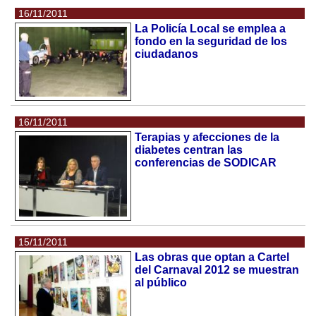
16/11/2011
La Policía Local se emplea a
fondo en la seguridad de los
ciudadanos
16/11/2011
Terapias y afecciones de la
diabetes centran las
conferencias de SODICAR
15/11/2011
Las obras que optan a Cartel
del Carnaval 2012 se muestran
al público