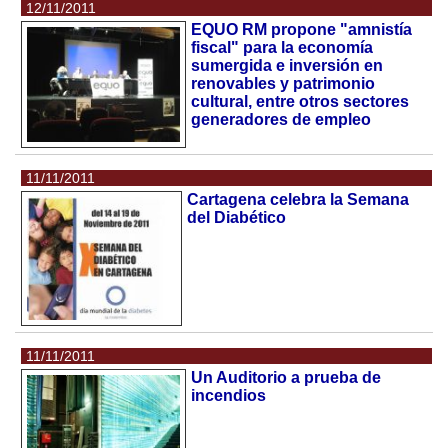
12/11/2011
EQUO RM propone "amnistía
fiscal" para la economía
sumergida e inversión en
renovables y patrimonio
cultural, entre otros sectores
generadores de empleo
11/11/2011
Cartagena celebra la Semana
del Diabético
11/11/2011
Un Auditorio a prueba de
incendios