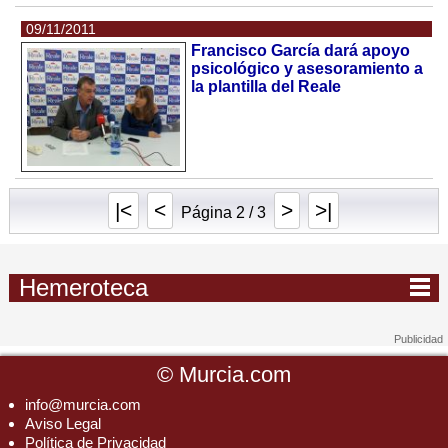
09/11/2011
Francisco García dará apoyo
psicológico y asesoramiento a
la plantilla del Reale
|<
<
>
>|
Página 2 / 3
Hemeroteca
©
Murcia.com
info@murcia.com
Aviso Legal
Política de Privacidad