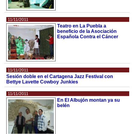
11/11/2011
Teatro en La Puebla a
beneficio de la Asociación
Española Contra el Cáncer
11/11/2011
Sesión doble en el Cartagena Jazz Festival con
Bettye Lavette Cowboy Junkies
11/11/2011
En El Albujón montan ya su
belén