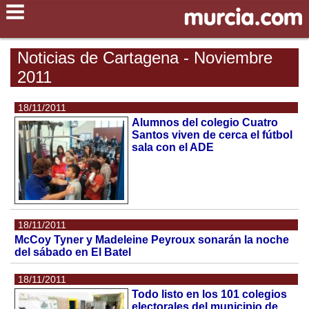
Noticias de Cartagena - Noviembre
2011
18/11/2011
Alumnos del colegio Cuatro
Santos viven de cerca el fútbol
sala con el ADE
18/11/2011
McCoy Tyner y Madeleine Peyroux sonarán la noche
del sábado en El Batel
18/11/2011
Todo listo en los 101 colegios
electorales del municipio de