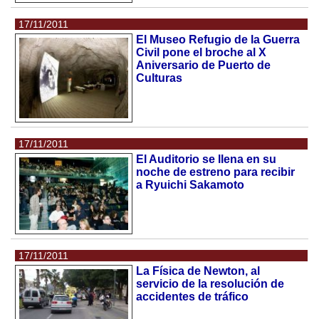
17/11/2011
El Museo Refugio de la Guerra
Civil pone el broche al X
Aniversario de Puerto de
Culturas
17/11/2011
El Auditorio se llena en su
noche de estreno para recibir
a Ryuichi Sakamoto
17/11/2011
La Física de Newton, al
servicio de la resolución de
accidentes de tráfico