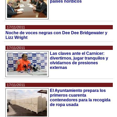
países nórdicos
17/11/2011
Noche de voces negras con Dee Dee Bridgewater y
Lizz Wright
17/11/2011
Las claves ante el Carnicer:
divertirnos, jugar tranquilos y
olvidarnos de presiones
externas
17/11/2011
El Ayuntamiento prepara los
primeros cuarenta
contenedores para la recogida
de ropa usada