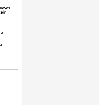
nuevos
ción
 a
 a