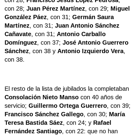
con 28;
Francisco Jesús López Pedrosa
,
con 28;
Juan Pérez Martínez
, con 29;
Miguel
González Páez
, con 31;
Germán Saura
Martínez
, con 31;
Juan Antonio Sánchez
Cañavate
, con 31;
Antonio Carballo
Domínguez
, con 37;
José Antonio Guerrero
Sánchez
, con 38 y
Antonio Izquierdo Vera
,
con 38.
El resto de la lista de jubilados la completaban
Consolación Nieto Manso
con 40 años de
servicio;
Guillermo Ortega Guerrero
, con 39;
Francisco Sánchez Gallego
, con 30;
María
Teresa Bastida Sáez
, con 24; y
Rafael
Fernández Santiago
, con 22: que no han