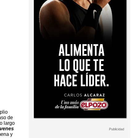
plio
aso de
o largo
venes
mena y