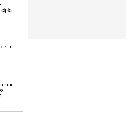
y
cipio.
 de la
o
presión
to
e