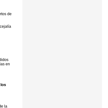
rtos de
cejalía
ididos
das en
 los
de la