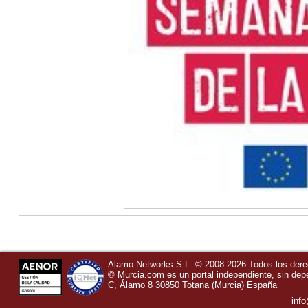
Alamo Networks S.L. © 2008-2026 Todos los der
©
Murcia.com
es un portal independiente, sin de
C, Álamo 8
30850
Totana
(Murcia)
España
inf