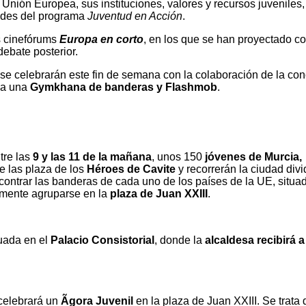
 Unión Europea, sus instituciones, valores y recursos juveniles,
ades del programa
Juventud en Acción
.
s cinefórums
Europa en corto
, en los que se han proyectado co
ebate posterior.
se celebrarán este fin de semana con la colaboración de la con
ca una
Gymkhana de banderas y Flashmob
.
ntre las
9 y las 11 de la mañana
, unos 150
jóvenes de Murcia,
e las plaza de los
Héroes de Cavite
y recorrerán la ciudad div
ncontrar las banderas de cada uno de los países de la UE, situa
lmente agruparse en la
plaza de Juan XXIII
.
uada en el
Palacio Consistorial
, donde la
alcaldesa recibirá a
 celebrará un
Ãgora Juvenil
en la plaza de Juan XXIII. Se trata 