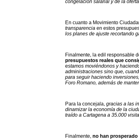
congelación salarial y de la ofert
En cuanto a Movimiento Ciudadan
transparencia
en estos presupues
los planes de ajuste recortando g
Finalmente, la edil responsable 
presupuestos reales que consig
e
stamos moviéndonos y haciendo 
administraciones sino que, cuando
para seguir haciendo inversiones
Foro Romano, además de mantener
Para la concejala,
gracias a las i
dinamizar la economía de la ciud
traído a Cartagena a 35.000 visi
Finalmente,
no han prosperado n