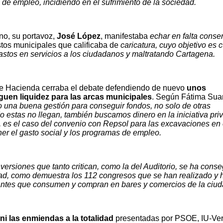
a de empleo, incidiendo en el sufrimiento de la sociedad.
o, su portavoz,
José López
, manifestaba
echar en falta
conse
tos municipales que calificaba de
caricatura, cuyo objetivo es 
astos en servicios a los ciudadanos y maltratando Cartagena.
de Hacienda cerraba el debate defendiendo de nuevo
unos
uen liquidez para las arcas municipales
. Según Fátima Sua
una buena gestión para conseguir fondos, no solo de otras
 estas no llegan, también buscamos dinero en la iniciativa pri
, es el caso del convenio con Repsol para las excavaciones en 
 el gasto social y los programas de empleo.
nversiones que tanto critican, como la del Auditorio, se ha cons
ad, como demuestra los 112 congresos que se han realizado y 
tantes que consumen y compran en bares y comercios de la ciud
i las enmiendas a la totalidad
presentadas por PSOE, IU-Ver