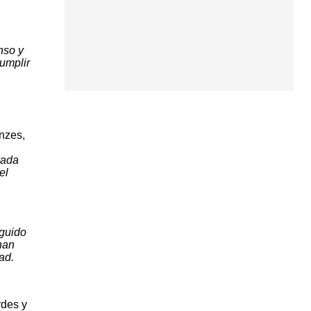
nso y
cumplir
nzes,
vada
el
eguido
han
ad.
des y