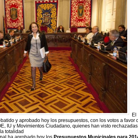
El 
batido y aprobado hoy los presupuestos, con los votos a favor 
OE, IU y Movimientos Ciudadano, quienes han visto rechazadas
a totalidad
ipal ha aprobado hoy los
Presupuestos Municipales para 201