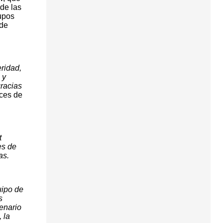
 de las
upos
 de
ridad,
 y
gracias
oces de
t
es de
as.
uipo de
s
enario
 la