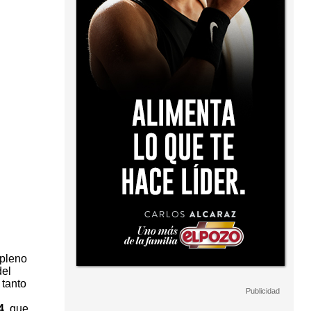
pleno
del
 tanto
4
, que