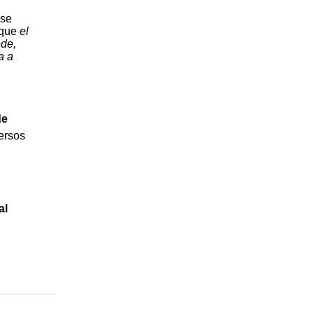
 se
 que
el
ede,
a a
de
ersos
al