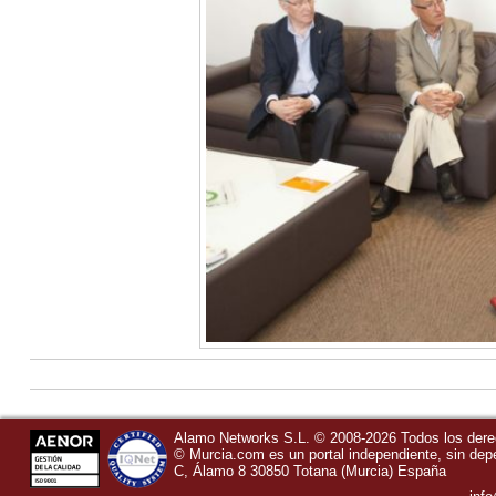
Alamo Networks S.L. © 2008-2026 Todos los der
©
Murcia.com
es un portal independiente, sin de
C, Álamo 8
30850
Totana
(Murcia)
España