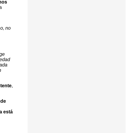
nos
a
o, no
ge
 edad
nada
n
stente
,
 de
a está