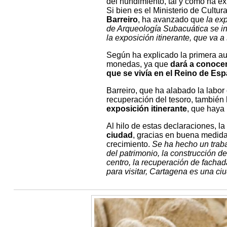
del hundimiento, tal y como ha ex
Si bien es el Ministerio de Cultura
Barreiro
, ha avanzado que
la ex
de Arqueología Subacuática se in
la exposición itinerante, que va 
Según ha explicado la primera aut
monedas, ya que
dará a conocer
que se vivía en el Reino de Es
Barreiro, que ha alabado la labor
recuperación del tesoro, también 
exposición itinerante
, que haya
Al hilo de estas declaraciones, la 
ciudad
, gracias en buena medida 
crecimiento.
Se ha hecho un traba
del patrimonio, la construcción de
centro, la recuperación de fachad
para visitar, Cartagena es una ci