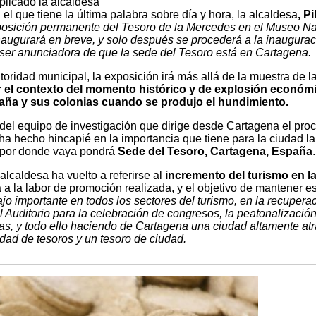
plicado la alcaldesa
 el que tiene la última palabra sobre día y hora, la alcaldesa
, Pi
posición permanente del Tesoro de la Mercedes en el Museo Na
augurará en breve, y solo después se procederá a la inaugurac
a ser anunciadora de que la sede del Tesoro está en Cartagena.
oridad municipal, la exposición irá más allá de la muestra de l
 el contexto del momento histórico y de explosión económ
paña y sus colonias cuando se produjo el hundimiento.
 del equipo de investigación que dirige desde Cartagena el pro
ha hecho hincapié en la importancia que tiene para la ciudad la
 por donde vaya pondrá
Sede del Tesoro, Cartagena, España
.
alcaldesa ha vuelto a referirse al
incremento del turismo en l
a la labor de promoción realizada, y el objetivo de mantener e
jo importante en todos los sectores del turismo, en la recupera
l Auditorio para la celebración de congresos, la peatonalización
as, y todo ello haciendo de Cartagena una ciudad altamente atr
udad de tesoros y un tesoro de ciudad.