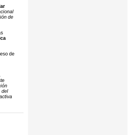
lar
cional
ión de
as
ica
ceso de
a
ste
ción
 del
activa