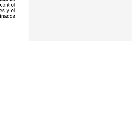
control
es y el
dinados