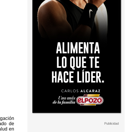
igación
rado de
alud en