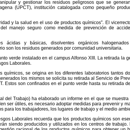
anipular y gestionar los residuos peligrosos que se genera
tagena (UPCT), institución catalogada como pequeño produ
idad y la salud en el uso de productos químicos”. El vicerrect
a del manejo seguro como medida de prevención de accide
ones ácidas y básicas, disolventes orgánicos halogenado
io son los residuos generados por comunidad universitaria.
nto verde instalado en el campus Alfonso XIII. La retirada la g
sgos Laborales.
 químicos, se origina en los diferentes laboratorios tantos d
enerados los mismos se solicita su retirada al Servicio de Pre
 Estos son confinados en el punto verde hasta su retirada def
al del Trabajo) ha elaborado un informe en el que se muestra 
en ser útiles, es necesario adoptar medidas para prevenir y m
os para los trabajadores, los lugares de trabajo y el medio ambi
esgos Laborales recuerda que los productos químicos son ese
rán siendo producidos y utilizados en los centros de trabajo.
gestión racional de los productos químicos para obtener un 