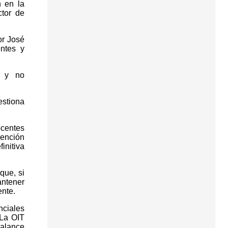
n en la
ctor de
or José
ntes y
s y no
estiona
ocentes
vención
initiva
que, si
antener
ente.
nciales
 La OIT
balance