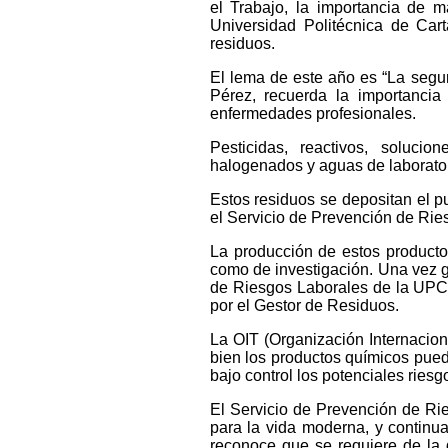
el Trabajo, la importancia de m
Universidad Politécnica de Car
residuos.
El lema de este año es “La segur
Pérez, recuerda la importanci
enfermedades profesionales.
Pesticidas, reactivos, soluci
halogenados y aguas de laborator
Estos residuos se depositan el pu
el Servicio de Prevención de Rie
La producción de estos productos
como de investigación. Una vez g
de Riesgos Laborales de la UPCT.
por el Gestor de Residuos.
La OIT (Organización Internacion
bien los productos químicos pued
bajo control los potenciales riesg
El Servicio de Prevención de Ri
para la vida moderna, y continua
reconoce que se requiere de la 