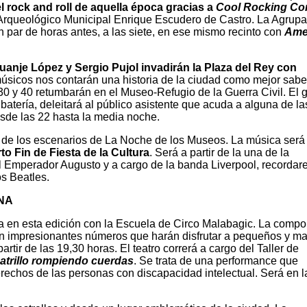
 rock and roll de aquella época gracias a
Cool Rocking C
 Arqueológico Municipal Enrique Escudero de Castro. La Agrupa
 par de horas antes, a las siete, en ese mismo recinto con
Ame
Juanje López y Sergio Pujol invadirán la Plaza del Rey con
músicos nos contarán una historia de la ciudad como mejor sabe
s 30 y 40 retumbarán en el Museo-Refugio de la Guerra Civil. El 
 batería, deleitará al público asistente que acuda a alguna de la
sde las 22 hasta la media noche.
 de los escenarios de La Noche de los Museos. La música será 
o Fin de Fiesta de la Cultura
. Será a partir de la una de la
l Emperador Augusto y a cargo de la banda Liverpool, recorda
s Beatles.
NA
ipa en esta edición con la Escuela de Circo Malabagic. La comp
án impresionantes números que harán disfrutar a pequeños y m
partir de las 19,30 horas. El teatro correrá a cargo del Taller de
atrillo rompiendo cuerdas
. Se trata de una performance que
erechos de las personas con discapacidad intelectual. Será en l