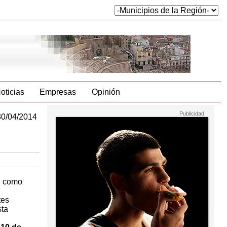
oticias
Empresas
Opinión
30/04/2014
, como
tes
sta