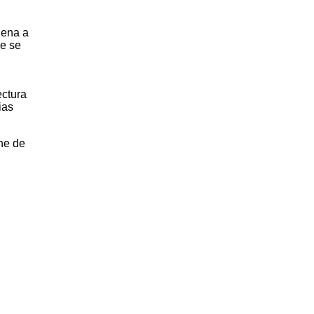
gena a
e se
ectura
ias
he de