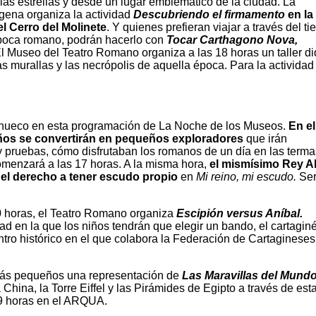
las estrellas y desde un lugar emblemático de la ciudad. La
gena organiza la actividad
Descubriendo el firmamento
en la
l Cerro del Molinete
. Y quienes prefieran viajar a través del t
época romano, podrán hacerlo con
Tocar Carthagono Nova,
El Museo del Teatro Romano organiza a las 18 horas un taller di
 murallas y las necrópolis de aquella época. Para la actividad
hueco en esta programación de La Noche de los Museos.
En el
iños se convertirán en pequeños exploradores
que irán
y pruebas, cómo disfrutaban los romanos de un día en las terma
omenzará a las 17 horas. A la misma hora,
el mismísimo Rey A
y el derecho a tener escudo propio
en
Mi reino, mi escudo.
Ser
0 horas, el Teatro Romano organiza
Escipión versus Aníbal.
ad en la que los niños tendrán que elegir un bando, el cartaginé
ntro histórico en el que colabora la Federación de Cartagineses
 más pequeños una representación de
Las Maravillas del Mund
a China, la Torre Eiffel y las Pirámides de Egipto a través de est
19 horas en el ARQUA.