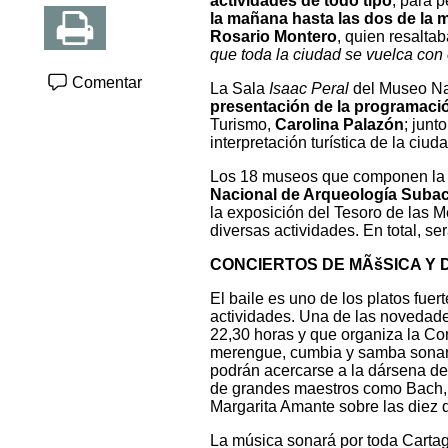
actividades de todo tipo
, para 
la mañana hasta las dos de la
Rosario Montero
, quien resaltab
que toda la ciudad se vuelca con e
Comentar
La Sala
Isaac Peral
del Museo Na
presentación de la programació
Turismo,
Carolina Palazón
; junt
interpretación turística de la ciuda
Los 18 museos que componen la c
Nacional de Arqueología Suba
la exposición del Tesoro de las 
diversas actividades. En total, s
CONCIERTOS DE MÃšSICA Y
El baile es uno de los platos fu
actividades. Una de las novedade
22,30 horas y que organiza la Con
merengue, cumbia y samba sonarán
podrán acercarse a la dársena del 
de grandes maestros como Bach, E
Margarita Amante sobre las diez 
La música sonará por toda Cartage