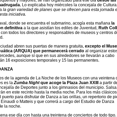
pequeños y mayores, se han organizado para ese día
desde las
 madrugada.
Lo explicaba hoy miércoles la concejala de Cultura
a
la gran variedad de planes que se ofrecen para esta jornada e
sta iniciativa.
val, donde se encuentra el submarino, acogía esta mañana
la
n definitiva
a la que asistían los ediles de Juventud,
Ruth Col
o con todos los directores y responsables de museos y centros d
d.
iudad abren sus puertas de manera gratuita,
excepto el Mus
cuática (ARQUA)
que permanecerá cerrado
al organizar esto
Mercedes, aunque sí que en sus alrededores se llevarán a cabo
erán 16 exposiciones temporales y 15 las permanentes.
 DANZA
ertes de la agenda de La Noche de los Museos con una veintena 
s es la
Zumba Night
que acoge la Plaza Juan XXIII
a partir d
cejalía de Deportes junto a los gimnasios del municipio. Salsa
 en este recinto hasta la media noche. Para los más clásicos
puerto para disfrutar de Danza a las orillas, un repertorio de p
inaudi o Matteis y que correrá a cargo del Estudio de Danza
de la noche.
na ese día con hasta una treintena de conciertos de todo tipo.