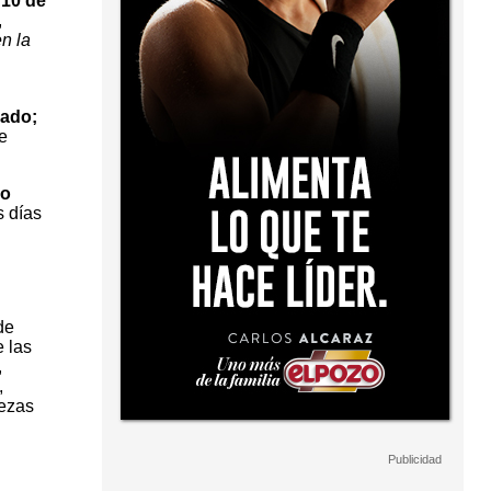
 10 de
,
n la
lado;
e
eo
s días
de
e las
,
,
iezas