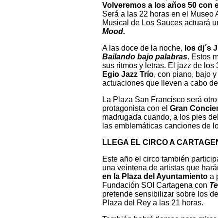
Volveremos a los años 50 con el
Será a las 22 horas en el Museo
Musical de Los Sauces actuará un
Mood.
A las doce de la noche,
los dj´s 
Bailando bajo palabras
. Estos 
sus ritmos y letras. El jazz de lo
Egio Jazz Trío
, con piano, bajo y
actuaciones que lleven a cabo de
La Plaza San Francisco será otro
protagonista con el
Gran Conciert
madrugada cuando, a los pies de
las emblemáticas canciones de lo
LLEGA EL CIRCO A CARTAGE
Este año el circo también partic
una veintena de artistas que har
en la Plaza del Ayuntamiento
a 
Fundación SOI Cartagena con
Te
pretende sensibilizar sobre los d
Plaza del Rey a las 21 horas.