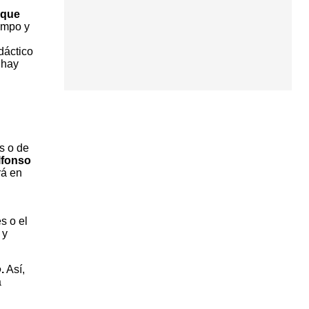
 que
iempo y
dáctico
 hay
s o de
lfonso
á en
s o el
 y
o
.
Así,
a