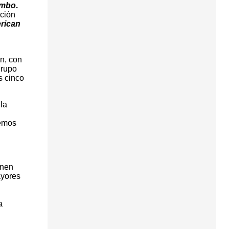
ombo
.
ción
rican
n, con
grupo
s cinco
la
remos
onen
ayores
a