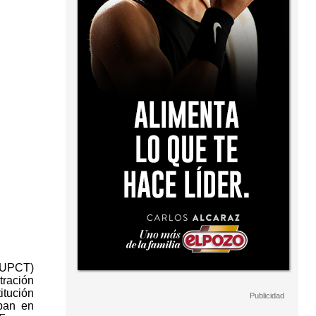
(UPCT)
tración
itución
ipan en