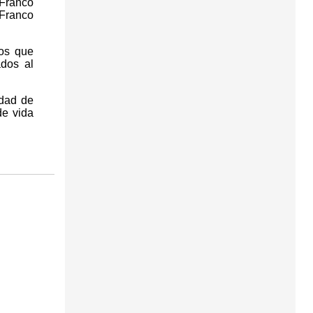
 Franco
 Franco
tos que
ados al
udad de
de vida