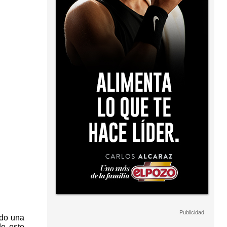
ido una
de este