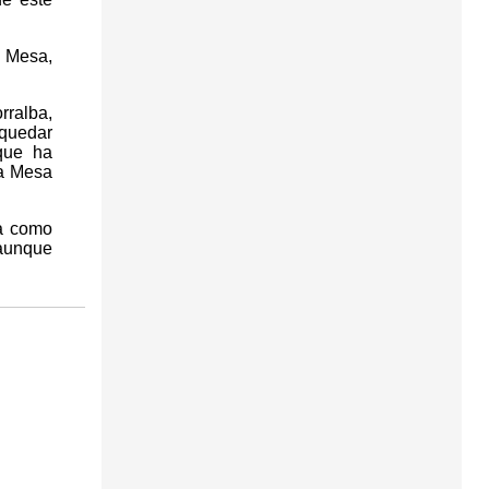
a Mesa,
rralba,
 quedar
 que ha
ta Mesa
va como
 aunque