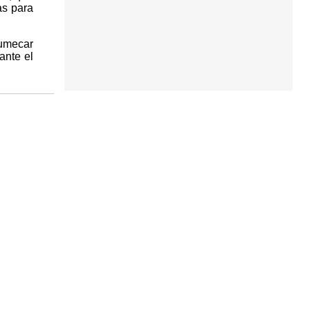
as para
rumecar
ante el