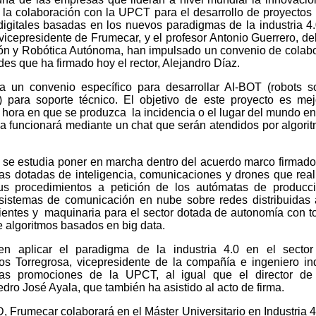
 la colaboración con la UPCT para el desarrollo de proyectos
digitales basadas en los nuevos paradigmas de la industria 4
 vicepresidente de Frumecar, y el profesor Antonio Guerrero, de
ión y Robótica Autónoma, han impulsado un convenio de colab
des que ha firmado hoy el rector, Alejandro Díaz.
a un convenio específico para desarrollar AI-BOT (robots s
al) para soporte técnico. El objetivo de este proyecto es mej
la hora en que se produzca la incidencia o el lugar del mundo en
ma funcionará mediante un chat que serán atendidos por algori
 se estudia poner en marcha dentro del acuerdo marco firmado
as dotadas de inteligencia, comunicaciones y drones que real
us procedimientos a petición de los autómatas de producci
sistemas de comunicación en nube sobre redes distribuidas 
lientes y maquinaria para el sector dotada de autonomía con 
 algoritmos basados en big data.
en aplicar el paradigma de la industria 4.0 en el sector
os Torregrosa, vicepresidente de la compañía e ingeniero ind
as promociones de la UPCT, al igual que el director de
ro José Ayala, que también ha asistido al acto de firma.
, Frumecar colaborará en el Máster Universitario en Industria 4