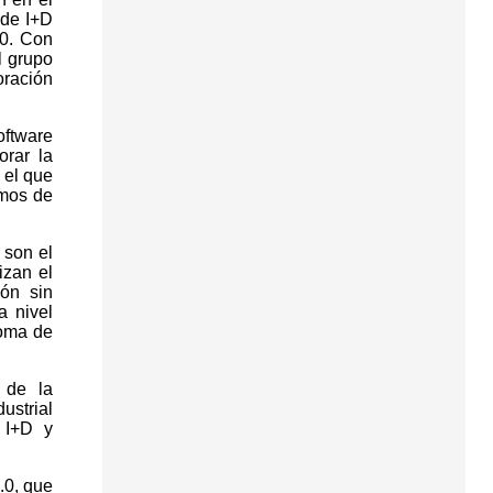
 de I+D
.0. Con
l grupo
oración
oftware
orar la
 el que
tmos de
 son el
izan el
ón sin
a nivel
toma de
 de la
ustrial
 I+D y
.0, que