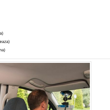
a)
eaza)
na)