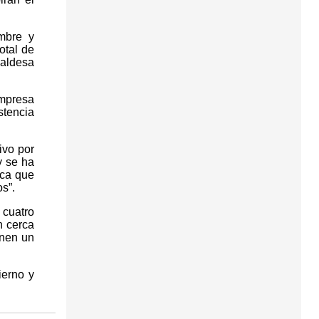
mbre y
otal de
caldesa
empresa
stencia
ivo por
y se ha
nca que
s”.
 cuatro
n cerca
enen un
ierno y