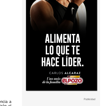
encia a
irán el