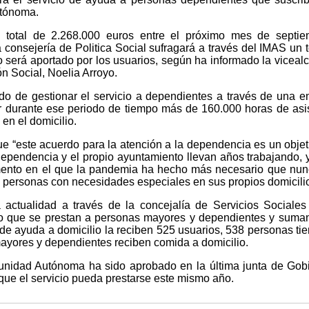
utónoma.
 total de 2.268.000 euros entre el próximo mes de septie
consejería de Politica Social sufragará a través del IMAS un t
o será aportado por los usuarios, según ha informado la viceal
n Social, Noelia Arroyo.
do de gestionar el servicio a dependientes a través de una 
r durante ese periodo de tiempo más de 160.000 horas de asi
en el domicilio.
e “este acuerdo para la atención a la dependencia es un objet
dependencia y el propio ayuntamiento llevan años trabajando, 
ento en el que la pandemia ha hecho más necesario que nu
personas con necesidades especiales en sus propios domicilio
actualidad a través de la concejalía de Servicios Sociales
io que se prestan a personas mayores y dependientes y suma
 de ayuda a domicilio la reciben 525 usuarios, 538 personas ti
mayores y dependientes reciben comida a domicilio.
unidad Autónoma ha sido aprobado en la última junta de Gob
que el servicio pueda prestarse este mismo año.