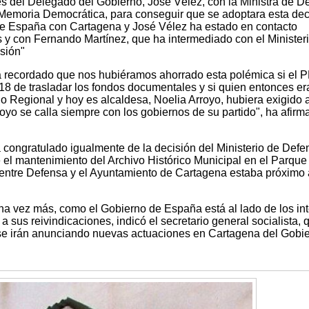
es del Delegado del Gobierno, José Vélez, con la Ministra de D
 Memoria Democrática, para conseguir que se adoptara esta dec
de España con Cartagena y José Vélez ha estado en contacto
y con Fernando Martínez, que ha intermediado con el Minister
sión"
 ha recordado que nos hubiéramos ahorrado esta polémica si el 
18 de trasladar los fondos documentales y si quien entonces er
o Regional y hoy es alcaldesa, Noelia Arroyo, hubiera exigido 
royo se calla siempre con los gobiernos de su partido", ha afirm
 congratulado igualmente de la decisión del Ministerio de Defe
 el mantenimiento del Archivo Histórico Municipal en el Parque
io entre Defensa y el Ayuntamiento de Cartagena estaba próximo 
a vez más, como el Gobierno de España está al lado de los in
a sus reivindicaciones, indicó el secretario general socialista, 
se irán anunciando nuevas actuaciones en Cartagena del Gobi