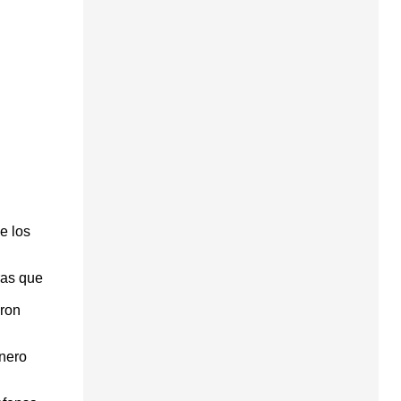
e los
ras que
eron
enero