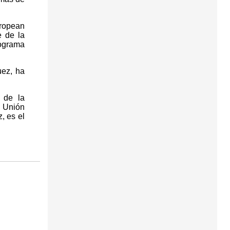
uropean
e de la
rograma
uez, ha
n de la
a Unión
, es el