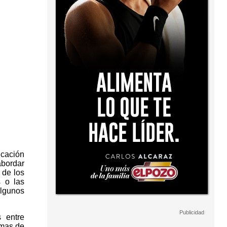
ucación
abordar
 de los
s o las
algunos
 entre
amas de