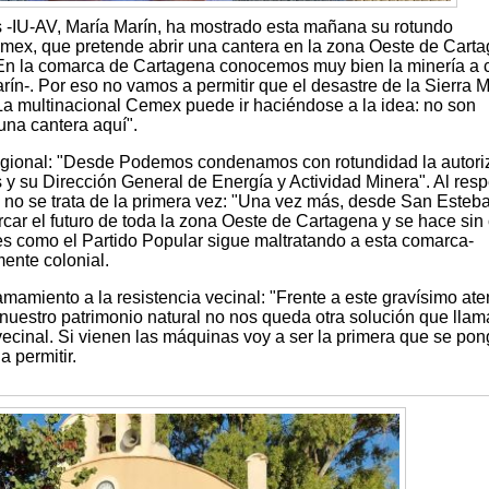
 -IU-AV, María Marín, ha mostrado esta mañana su rotundo
mex, que pretende abrir una cantera en la zona Oeste de Cart
"En la comarca de Cartagena conocemos muy bien la minería a c
arín-. Por eso no vamos a permitir que el desastre de la Sierra 
o. La multinacional Cemex puede ir haciéndose a la idea: no son
una cantera aquí".
egional: "Desde Podemos condenamos con rotundidad la autori
y su Dirección General de Energía y Actividad Minera". Al resp
no se trata de la primera vez: "Una vez más, desde San Esteb
ar el futuro de toda la zona Oeste de Cartagena y se hace sin 
 es como el Partido Popular sigue maltratando a esta comarca-
mente colonial.
mamiento a la resistencia vecinal: "Frente a este gravísimo at
 nuestro patrimonio natural no nos queda otra solución que llama
vecinal. Si vienen las máquinas voy a ser la primera que se po
 permitir.