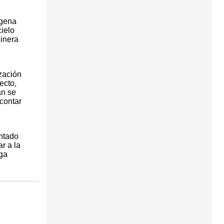
agena
ielo
Minera
zación
ecto,
an se
contar
entado
r a la
nga