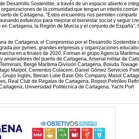
de Desarrollo Sostenible, a través de un espacio abierto e inte
 organizaciones de la comunidad que tengan un interés común
 Puerto de Cartagena. "Estos encuentros nos permiten compartir
aunando esfuerzos para mejorar el bienestar social y seguir cr
 en Cartagena, la Región de Murcia y el conjunto de España", 
aria de Cartagena, el Compromiso por el Desarrollo Sostenible 
egrada por pymes, grandes empresas y organizaciones educativ
marcha en a finales de 2020. Forman el grupo Agencia Marítima
y amarradores del puerto de Cartagena, Arsenal militar de Car
n Terminals, Bergé Marítima División Cartagena, Boluda Towage
rtago Marpol, Cementos Colacem, Daniel Gómez Servicios Port
, Grupo Inglés, Iberian Lube Base Oils Company, Masol Cartag
ces, Real Club de Regatas de Cartagena, Repsol Petróleo Refin
Cartagena, Universidad Politécnica de Cartagena, Yacht Port