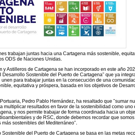
ones trabajan juntas hacia una Cartagena más sostenible, equita
los ODS de Naciones Unidas.
 Astilleros de Cartagena se han incorporado en este año 202
 Desarrollo Sostenible del Puerto de Cartagena" que ya integr
e unen para trabajar juntas en la consecución de una comunida
ible, equitativa y próspera, basada en los objetivos de Desarro
d Portuaria, Pedro Pablo Hernández, ha resaltado que "sumar n
ca multiplicar resultados en favor de la sostenibilidad como uno 
agena, y nos permite trabajar de forma coordinada hacia un obje
dioambientales y de RSC, donde debemos recordar que somos
s más sostenibles del Mediterráneo".
 Sostenible del Puerto de Cartagena se basa en las metas rec