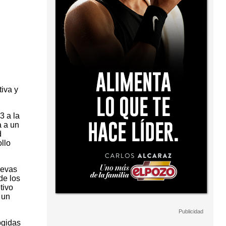
tiva y
3 a la
a a un
d
llo
uevas
de los
tivo
 un
ogidas