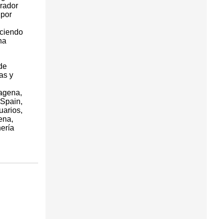
grador
 por
eciendo
ha
de
as y
tagena,
 Spain,
uarios,
ena,
ería