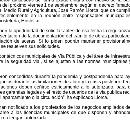
del próximo viernes 1 de septiembre, según el decreto firmado
, Medio Rural y Agricultura, José Ramón Llorca, que da cumpl
ecientemente en la reunión entre responsables municipale
ostelería, Hostecar.
nen la oportunidad de solicitar antes de esa fecha la regulariza
sentación de la documentación del trámite de obras particulare
iación de aceras. Si lo piden podrán mantener provisionalm
 se resuelven sus solicitudes.
or técnicos municipales de Vía Pública y del área de Infraestru
e la seguridad vial, si se ajustan a las normas municipales 
ueron concedidos durante la pandemia y postpandemia para a
cios durante las limitaciones de aforo y la crisis posterior. Te
talaciones deben ceñirse estrictamente a lo autorizado, para 
s garantías legales y el resto de usuarios de la vía publica re
l aparcamiento o la circulación”, ha explicado Llorca.
han notificado a los propietarios de los negocios ampliados d
tarse a las licencias municipales de que disponen y abando
n no tengan autorizada.