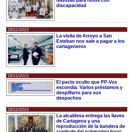
Navidad para ninos con
discapacidad
28/11/2023
La visita de Arroyo a San
Esteban nos sale a pagar a los
cartageneros
28/11/2023
El pacto oculto que PP-Vox
escondía: Varios préstamos y
despilfarro para sus
despachos
28/11/2023
La alcaldesa entrega las llaves
de Cartagena y una
reproducción de la bandera de
combate del submarino Isaac