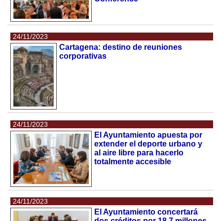
24/11/2023
Cartagena: destino de reuniones
corporativas
24/11/2023
El Ayuntamiento apuesta por
extender el deporte urbano y
al aire libre para hacerlo
totalmente accesible
24/11/2023
El Ayuntamiento concertará
dos créditos por 18,7 millones