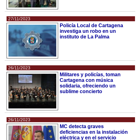
27/11/2023
Policía Local de Cartagena
investiga un robo en un
instituto de La Palma
26/11/2023
Militares y policías, toman
Cartagena con música
solidaria, ofreciendo un
sublime concierto
26/11/2023
MC detecta graves
deficiencias en la instalación
eléctrica y en el servicio