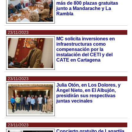
más de 800 plazas gratuitas
junto a Mandarache y La
Rambla
23/11/2023
MC solicita inversiones en
infraestructuras como
compensación por la
instalación del CETI y del
CATE en Cartagena
23/11/2023
Julia Otón, en Los Dolores, y
Ángel Nieto, en El Albujón,
presidirán sus respectivas
juntas vecinales
23/11/2023
Concierto gratuito de Lagartija