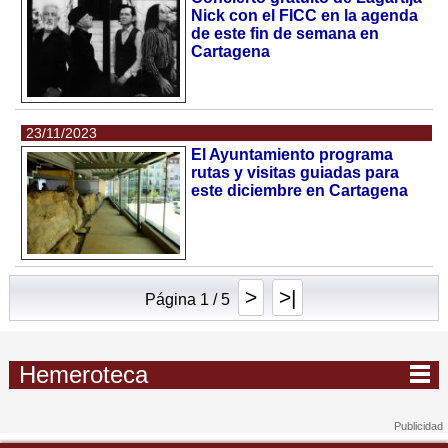
Nick con el FICC en la agenda
de este fin de semana en
Cartagena
23/11/2023
El Ayuntamiento programa
rutas y visitas guiadas para
este diciembre en Cartagena
>
>|
Página 1 / 5
Hemeroteca