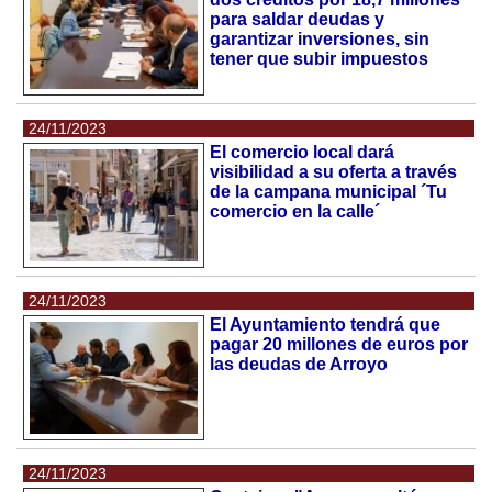
para saldar deudas y
garantizar inversiones, sin
tener que subir impuestos
24/11/2023
El comercio local dará
visibilidad a su oferta a través
de la campana municipal ´Tu
comercio en la calle´
24/11/2023
El Ayuntamiento tendrá que
pagar 20 millones de euros por
las deudas de Arroyo
24/11/2023