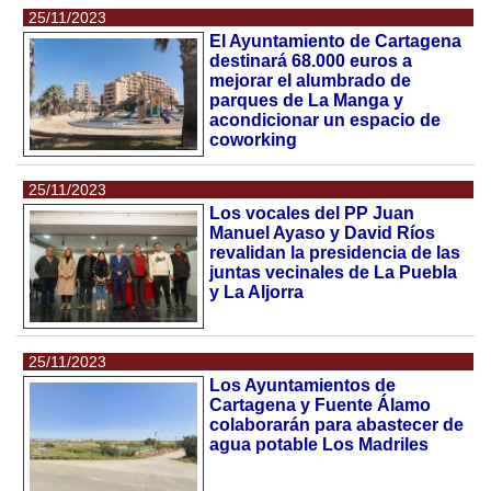
25/11/2023
El Ayuntamiento de Cartagena
destinará 68.000 euros a
mejorar el alumbrado de
parques de La Manga y
acondicionar un espacio de
coworking
25/11/2023
Los vocales del PP Juan
Manuel Ayaso y David Ríos
revalidan la presidencia de las
juntas vecinales de La Puebla
y La Aljorra
25/11/2023
Los Ayuntamientos de
Cartagena y Fuente Álamo
colaborarán para abastecer de
agua potable Los Madriles