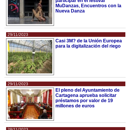
participar en el festival
MuDanzas, Encuentros con la
Nueva Danza
29/11/2023
Casi 3M? de la Unión Europea
para la digitalización del riego
29/11/2023
El pleno del Ayuntamiento de
Cartagena aprueba solicitar
préstamos por valor de 19
millones de euros
28/11/2023