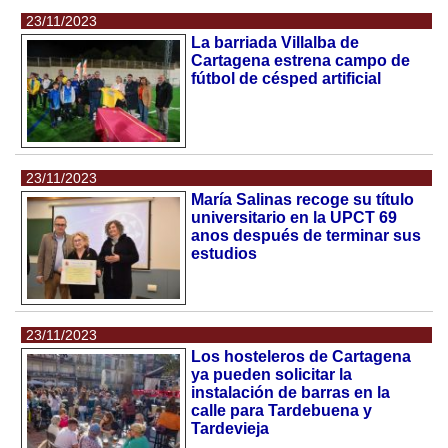
23/11/2023
La barriada Villalba de
Cartagena estrena campo de
fútbol de césped artificial
23/11/2023
María Salinas recoge su título
universitario en la UPCT 69
anos después de terminar sus
estudios
23/11/2023
Los hosteleros de Cartagena
ya pueden solicitar la
instalación de barras en la
calle para Tardebuena y
Tardevieja