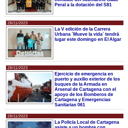
Peral a la dotación del S81
28/11/2023
La V edición de la Carrera
Urbana ´Mueve la vida´ tendrá
lugar este domingo en El Algar
28/11/2023
Ejercicio de emergencia en
puerto y auxilio exterior de los
buques de la Armada en
Arsenal de Cartagena con el
apoyo de los Bomberos de
Cartagena y Emergencias
Sanitarias 061
28/11/2023
La Policía Local de Cartagena
asiste a un hombre con