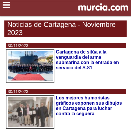
Noticias de Cartagena - Noviembre
2023
30/11/2023
Cartagena de sitúa a la
vanguardia del arma
submarina con la entrada en
servicio del S-81
30/11/2023
Los mejores humoristas
gráficos exponen sus dibujos
en Cartagena para luchar
contra la ceguera