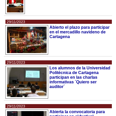
29/11/2023
Abierto el plazo para participar
en el mercadillo navideno de
Cartagena
29/11/2023
Los alumnos de la Universidad
Politécnica de Cartagena
participan en las charlas
informativas ´Quiero ser
auditor´
29/11/2023
Abierta la convocatoria para