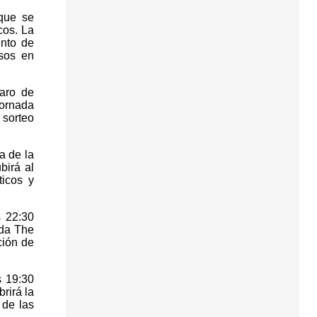
 que se
cos. La
ento de
osos en
paro de
jornada
 sorteo
a de la
birá al
ticos y
s 22:30
nda The
ción de
s 19:30
rirá la
 de las