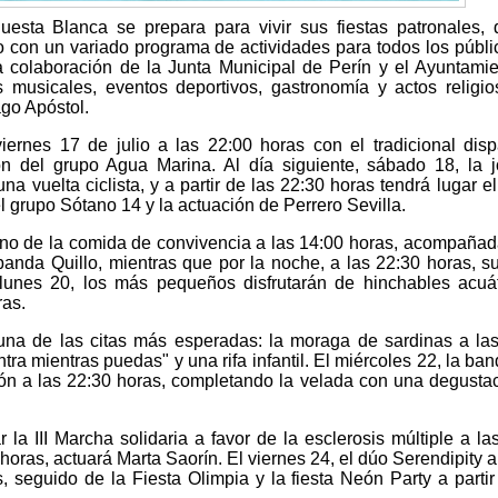
uesta Blanca se prepara para vivir sus fiestas patronales,
io con un variado programa de actividades para todos los públi
 colaboración de la Junta Municipal de Perín y el Ayuntami
 musicales, eventos deportivos, gastronomía y actos religi
ago Apóstol.
iernes 17 de julio a las 22:00 horas con el tradicional dis
ón del grupo Agua Marina. Al día siguiente, sábado 18, la 
a vuelta ciclista, y a partir de las 22:30 horas tendrá lugar el
l grupo Sótano 14 y la actuación de Perrero Sevilla.
urno de la comida de convivencia a las 14:00 horas, acompañad
 banda Quillo, mientras que por la noche, a las 22:30 horas, su
 lunes 20, los más pequeños disfrutarán de hinchables acuá
ras.
 una de las citas más esperadas: la moraga de sardinas a la
tra mientras puedas" y una rifa infantil. El miércoles 22, la ba
ón a las 22:30 horas, completando la velada con una degusta
r la III Marcha solidaria a favor de la esclerosis múltiple a la
 horas, actuará Marta Saorín. El viernes 24, el dúo Serendipity ab
, seguido de la Fiesta Olimpia y la fiesta Neón Party a partir