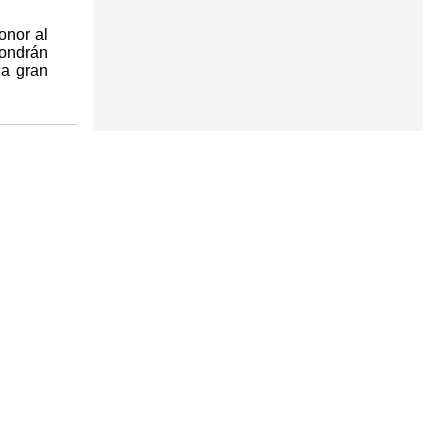
onor al
pondrán
la gran