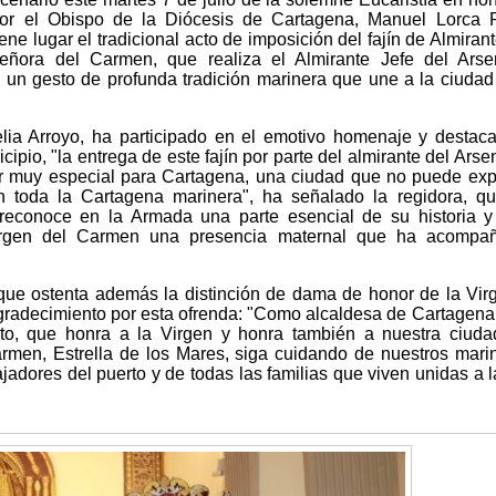
por el Obispo de la Diócesis de Cartagena, Manuel Lorca P
ene lugar el tradicional acto de imposición del fajín de Almirant
ñora del Carmen, que realiza el Almirante Jefe del Arse
 un gesto de profunda tradición marinera que une a la ciudad
lia Arroyo, ha participado en el emotivo homenaje y destac
cipio, "la entrega de este fajín por parte del almirante del Arse
r muy especial para Cartagena, una ciudad que no puede exp
in toda la Cartagena marinera", ha señalado la regidora, q
reconoce en la Armada una parte esencial de su historia 
Virgen del Carmen una presencia maternal que ha acompa
 que ostenta además la distinción de dama de honor de la Vir
gradecimiento por esta ofrenda: "Como alcaldesa de Cartagena
sto, que honra a la Virgen y honra también a nuestra ciud
rmen, Estrella de los Mares, siga cuidando de nuestros mari
jadores del puerto y de todas las familias que viven unidas a l