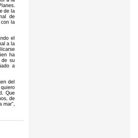
lanes.
e de la
nal de
 con la
ando el
nal a la
licarse
uien ha
y de su
ñado a
gen del
 quiero
ad. Que
nos, de
a mar",