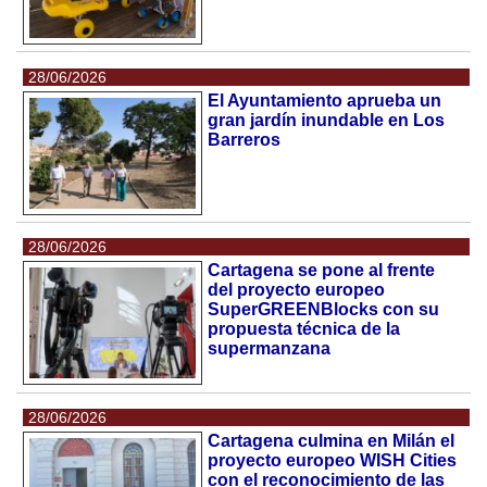
28/06/2026
El Ayuntamiento aprueba un
gran jardín inundable en Los
Barreros
28/06/2026
Cartagena se pone al frente
del proyecto europeo
SuperGREENBlocks con su
propuesta técnica de la
supermanzana
28/06/2026
Cartagena culmina en Milán el
proyecto europeo WISH Cities
con el reconocimiento de las