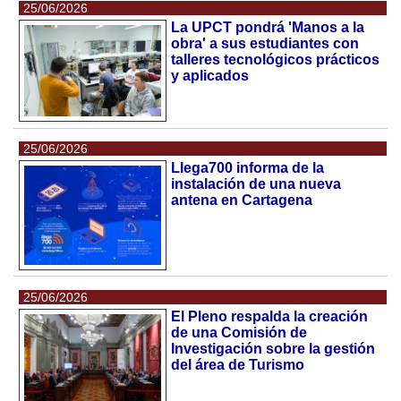
25/06/2026
La UPCT pondrá 'Manos a la
obra' a sus estudiantes con
talleres tecnológicos prácticos
y aplicados
25/06/2026
Llega700 informa de la
instalación de una nueva
antena en Cartagena
25/06/2026
El Pleno respalda la creación
de una Comisión de
Investigación sobre la gestión
del área de Turismo