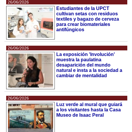
26/06/2026
Estudiantes de la UPCT
cultivan setas con residuos
textiles y bagazo de cerveza
para crear biomateriales
antifúngicos
26/06/2026
La exposición 'Involución'
muestra la paulatina
desaparición del mundo
natural e insta a la sociedad a
cambiar de mentalidad
26/06/2026
Luz verde al mural que guiará
a los visitantes hasta la Casa
Museo de Isaac Peral