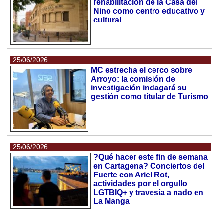
rehabilitación de la Casa del
Nino como centro educativo y
cultural
25/06/2026
MC estrecha el cerco sobre
Arroyo: la comisión de
investigación indagará su
gestión como titular de Turismo
25/06/2026
?Qué hacer este fin de semana
en Cartagena? Conciertos del
Fuerte con Ariel Rot,
actividades por el orgullo
LGTBIQ+ y travesía a nado en
La Manga