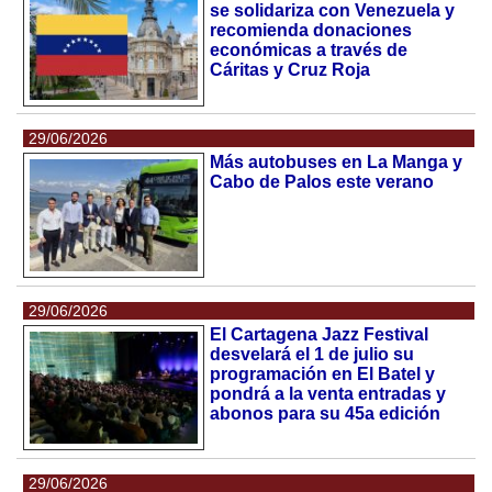
se solidariza con Venezuela y
recomienda donaciones
económicas a través de
Cáritas y Cruz Roja
29/06/2026
Más autobuses en La Manga y
Cabo de Palos este verano
29/06/2026
El Cartagena Jazz Festival
desvelará el 1 de julio su
programación en El Batel y
pondrá a la venta entradas y
abonos para su 45a edición
29/06/2026