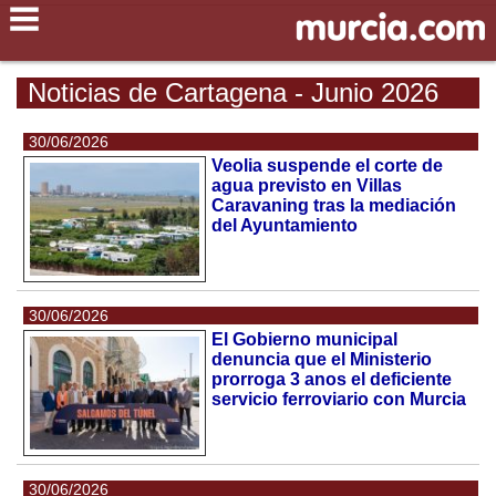
Noticias de Cartagena - Junio 2026
30/06/2026
Veolia suspende el corte de
agua previsto en Villas
Caravaning tras la mediación
del Ayuntamiento
30/06/2026
El Gobierno municipal
denuncia que el Ministerio
prorroga 3 anos el deficiente
servicio ferroviario con Murcia
30/06/2026