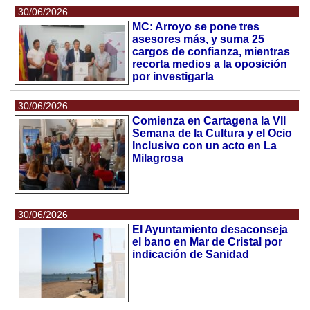
30/06/2026
MC: Arroyo se pone tres
asesores más, y suma 25
cargos de confianza, mientras
recorta medios a la oposición
por investigarla
30/06/2026
Comienza en Cartagena la VII
Semana de la Cultura y el Ocio
Inclusivo con un acto en La
Milagrosa
30/06/2026
El Ayuntamiento desaconseja
el bano en Mar de Cristal por
indicación de Sanidad