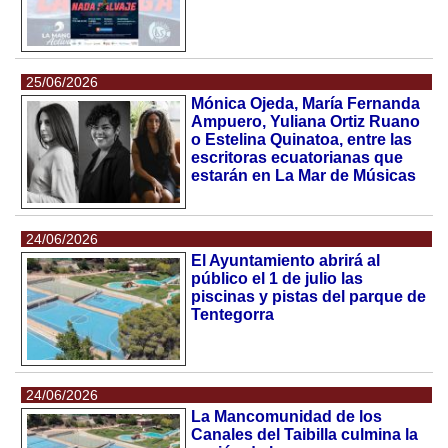
25/06/2026
Mónica Ojeda, María Fernanda
Ampuero, Yuliana Ortiz Ruano
o Estelina Quinatoa, entre las
escritoras ecuatorianas que
estarán en La Mar de Músicas
24/06/2026
El Ayuntamiento abrirá al
público el 1 de julio las
piscinas y pistas del parque de
Tentegorra
24/06/2026
La Mancomunidad de los
Canales del Taibilla culmina la