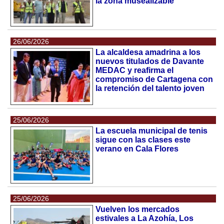
la zona musealizable
26/06/2026
La alcaldesa amadrina a los
nuevos titulados de Davante
MEDAC y reafirma el
compromiso de Cartagena con
la retención del talento joven
25/06/2026
La escuela municipal de tenis
sigue con las clases este
verano en Cala Flores
25/06/2026
Vuelven los mercados
estivales a La Azohía, Los