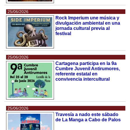
25/06/2026
Rock Imperium une música y
divulgación ambiental en una
jornada cultural previa al
festival
25/06/2026
Cartagena participa en la 9a
Cumbre Juvenil Antirumores,
referente estatal en
convivencia intercultural
25/06/2026
Travesía a nado este sábado
de La Manga a Cabo de Palos