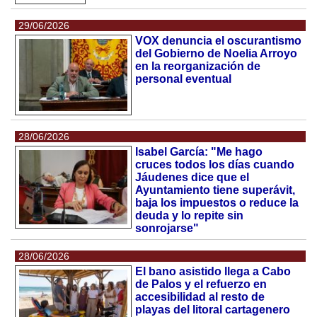
29/06/2026
VOX denuncia el oscurantismo
del Gobierno de Noelia Arroyo
en la reorganización de
personal eventual
28/06/2026
Isabel García: "Me hago
cruces todos los días cuando
Jáudenes dice que el
Ayuntamiento tiene superávit,
baja los impuestos o reduce la
deuda y lo repite sin
sonrojarse"
28/06/2026
El bano asistido llega a Cabo
de Palos y el refuerzo en
accesibilidad al resto de
playas del litoral cartagenero