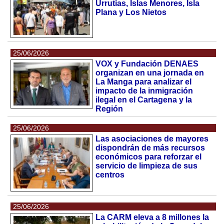
Urrutias, Islas Menores, Isla
Plana y Los Nietos
25/06/2026
VOX y Fundación DENAES
organizan en una jornada en
La Manga para analizar el
impacto de la inmigración
ilegal en el Cartagena y la
Región
25/06/2026
Las asociaciones de mayores
dispondrán de más recursos
económicos para reforzar el
servicio de limpieza de sus
centros
25/06/2026
La CARM eleva a 8 millones la