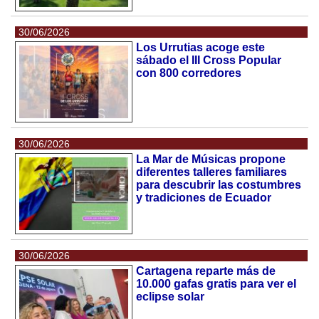
30/06/2026
Los Urrutias acoge este
sábado el III Cross Popular
con 800 corredores
30/06/2026
La Mar de Músicas propone
diferentes talleres familiares
para descubrir las costumbres
y tradiciones de Ecuador
30/06/2026
Cartagena reparte más de
10.000 gafas gratis para ver el
eclipse solar