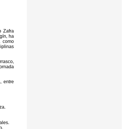
o Zafra
gín, ha
da como
iplinas
rrasco,
jornada
, entre
za.
ales.
o.