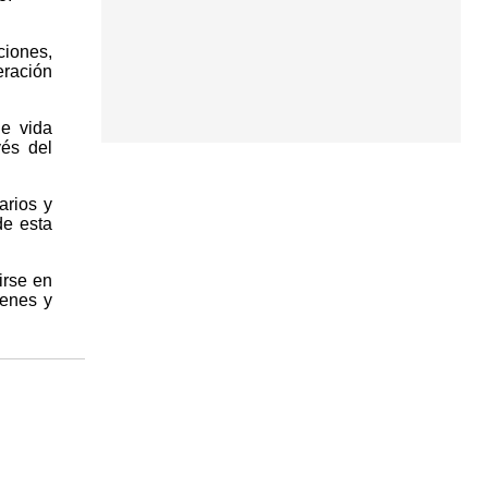
ciones,
eración
de vida
vés del
arios y
de esta
irse en
venes y