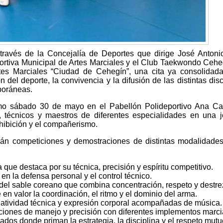
través de la Concejalía de Deportes que dirige José Antoni
ortiva Municipal de Artes Marciales y el Club Taekwondo Cehe
rtes Marciales “Ciudad de Cehegín”, una cita ya consolida
 del deporte, la convivencia y la difusión de las distintas disc
poráneas.
imo sábado 30 de mayo en el Pabellón Polideportivo Ana Ca
, técnicos y maestros de diferentes especialidades en una 
xhibición y el compañerismo.
arán competiciones y demostraciones de distintas modalidades
que destaca por su técnica, precisión y espíritu competitivo.
en la defensa personal y el control técnico.
del sable coreano que combina concentración, respeto y destre
en valor la coordinación, el ritmo y el dominio del arma.
reatividad técnica y expresión corporal acompañadas de música.
ciones de manejo y precisión con diferentes implementos marci
dos donde priman la estrategia, la disciplina y el respeto mutu