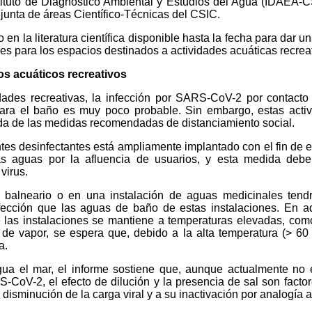
tituto de Diagnóstico Ambiental y Estudios del Agua (IDAEA-C
junta de áreas Científico-Técnicas del CSIC.
n la literatura científica disponible hasta la fecha para dar un
s para los espacios destinados a actividades acuáticas recreat
s acuáticos recreativos
dades recreativas, la infección por SARS-CoV-2 por contacto
ara el baño es muy poco probable. Sin embargo, estas acti
da de las medidas recomendadas de distanciamiento social.
tes desinfectantes está ampliamente implantado con el fin de ev
s aguas por la afluencia de usuarios, y esta medida debe
 virus.
balneario o en una instalación de aguas medicinales tend
fección que las aguas de baño de estas instalaciones. En a
 las instalaciones se mantiene a temperaturas elevadas, com
de vapor, se espera que, debido a la alta temperatura (> 60 
a.
agua el mar, el informe sostiene que, aunque actualmente no 
S-CoV-2, el efecto de dilución y la presencia de sal son facto
isminución de la carga viral y a su inactivación por analogía a