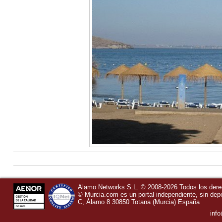
Alamo Networks S.L. © 2008-2026 Todos los der
©
Murcia.com
es un portal independiente, sin de
C, Álamo 8
30850
Totana
(Murcia)
España
inf