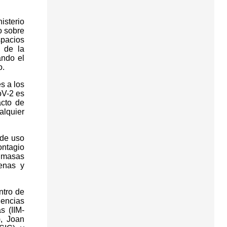
isterio
o sobre
pacios
n de la
ando el
o.
s a los
oV-2 es
acto de
alquier
 de uso
ntagio
a masas
enas y
ntro de
iencias
s (IIM-
), Joan