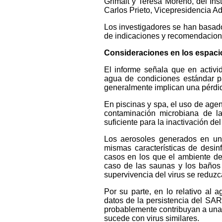
Grimalt y Teresa Moreno, del Ins
Carlos Prieto, Vicepresidencia Ad
Los investigadores se han basado e
de indicaciones y recomendacione
Consideraciones en los espacio
El informe señala que en activi
agua de condiciones estándar p
generalmente implican una pérdi
En piscinas y spa, el uso de agen
contaminación microbiana de la
suficiente para la inactivación del
Los aerosoles generados en un 
mismas características de desin
casos en los que el ambiente de
caso de las saunas y los baños 
supervivencia del virus se reduzc
Por su parte, en lo relativo al 
datos de la persistencia del SAR
probablemente contribuyan a una d
sucede con virus similares.