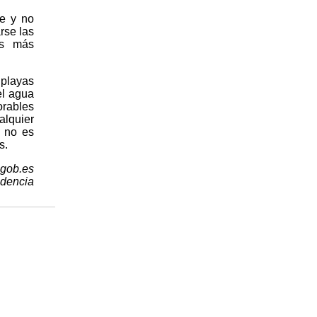
ce y no
rse las
os más
 playas
el agua
orables
alquier
y no es
s.
.gob.es
idencia