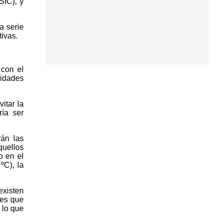
SIC), y
a serie
ivas.
 con el
vidades
itar la
ría ser
rán las
quellos
o en el
ºC), la
existen
res que
 lo que