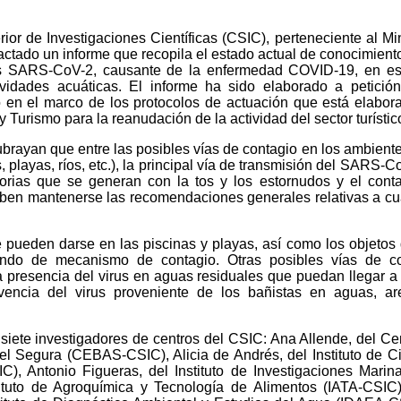
or de Investigaciones Científicas (CSIC), perteneciente al Min
actado un informe que recopila el estado actual de conocimient
rus SARS-CoV-2, causante de la enfermedad COVID-19, en es
ividades acuáticas. El informe ha sido elaborado a petició
 en el marco de los protocolos de actuación que está elabor
y Turismo para la reanudación de la actividad del sector turístic
brayan que entre las posibles vías de contagio en los ambiente
s, playas, ríos, etc.), la principal vía de transmisión del SARS-C
torias que se generan con la tos y los estornudos y el cont
eben mantenerse las recomendaciones generales relativas a cu
pueden darse en las piscinas y playas, así como los objetos
endo de mecanismo de contagio. Otras posibles vías de co
a presencia del virus en aguas residuales que puedan llegar 
encia del virus proveniente de los bañistas en aguas, ar
 siete investigadores de centros del CSIC: Ana Allende, del Ce
el Segura (CEBAS-CSIC), Alicia de Andrés, del Instituto de C
), Antonio Figueras, del Instituto de Investigaciones Marina
tituto de Agroquímica y Tecnología de Alimentos (IATA-CSIC