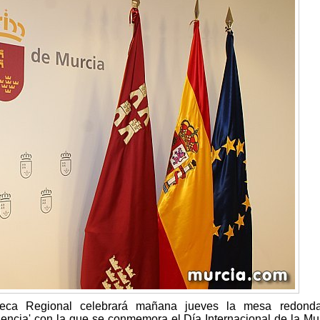
teca Regional celebrará mañana jueves la mesa redonda
iencia' con la que se conmemora el Día Internacional de la Muj