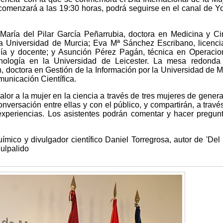
 comenzará a las 19:30 horas, podrá seguirse en el canal de 
 María del Pilar García Peñarrubia, doctora en Medicina y Ci
la Universidad de Murcia; Eva Mª Sánchez Escribano, licenc
gía y docente; y Asunción Pérez Pagán, técnica en Operaci
nología en la Universidad de Leicester. La mesa redonda 
 doctora en Gestión de la Información por la Universidad de M
unicación Científica.
lor a la mujer en la ciencia a través de tres mujeres de gener
onversación entre ellas y con el público, y compartirán, a travé
 experiencias. Los asistentes podrán comentar y hacer pregun
ímico y divulgador científico Daniel Torregrosa, autor de 'Del 
zulpalido