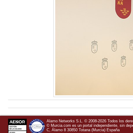
Alamo Networks S.L. © 2008-2026 Todos los der
©
Murcia.com
es un portal independiente, sin de
C, Álamo 8
30850
Totana
(Murcia)
España