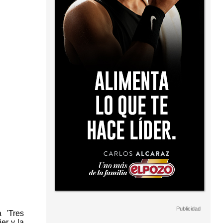
 'Tres
er y la