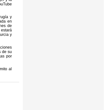
YouTube
rugía y
iada en
ones de
estará
urcia y
aciones
s de su
tas por
mito al