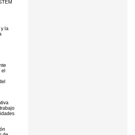
s STEM
y la
a
nte
 el
del
tiva
trabajo
lidades
ión
s de