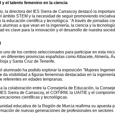
y el talento femenino en la ciencia
o, la directora del IES Sierra de Carrascoy destacó la importan
n el ámbito STEM y la necesidad de seguir promoviendo iniciativ
la educación científica y tecnológica. "A través de jornadas c
s alumnas a que vean en la ingeniería, la ciencia y la tecnologí
dad es clave para la innovación y el desarrollo de nuestra socie
l
o uno de los centros seleccionados para participar en esta inici
 en diferentes provincias españolas como Albacete, Almería, Áv
ioja y Santa Cruz de Tenerife.
 el alumnado ha podido explorar la exposición "Mujeres Ingenie
e da visibilidad a figuras femeninas destacadas en la ingeniería
de referentes en edades tempranas.
 a la colaboración entre la Consejería de Educación, la Conseje
l IES Sierra de Carrascoy, el COITIRM, la UAITIE y el compromi
ocaciones científicas y tecnológicas.
munidad educativa de la Región de Murcia reafirma su apuesta p
ormación de nuevas generaciones de profesionales en sectores