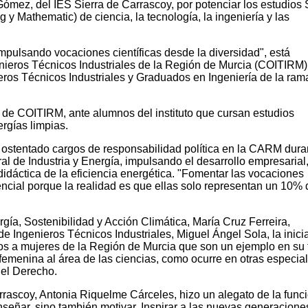
Gómez, del IES Sierra de Carrascoy, por potenciar los estudio
 y Mathematic) de ciencia, la tecnología, la ingeniería y las
mpulsando vocaciones científicas desde la diversidad", está
nieros Técnicos Industriales de la Región de Murcia (COITIRM) 
ros Técnicos Industriales y Graduados en Ingeniería de la ram
e de COITIRM, ante alumnos del instituto que cursan estudios
rgías limpias.
 ostentado cargos de responsabilidad política en la CARM dura
al de Industria y Energía, impulsando el desarrollo empresarial,
 didáctica de la eficiencia energética. "Fomentar las vocaciones
ncial porque la realidad es que ellas solo representan un 10% 
ía, Sostenibilidad y Acción Climática, María Cruz Ferreira,
e Ingenieros Técnicos Industriales, Miguel Ángel Sola, la inicia
os a mujeres de la Región de Murcia que son un ejemplo en su 
n femenina al área de las ciencias, como ocurre en otras especia
del Derecho.
rrascoy, Antonia Riquelme Cárceles, hizo un alegato de la func
señar, sino también motivar. Inspirar a las nuevas generacione