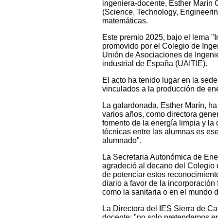
ingeniera-docente, Esther Marín 
(Science, Technology, Engineering
matemáticas.
Este premio 2025, bajo el lema "I
promovido por el Colegio de Inge
Unión de Asociaciones de Ingenie
industrial de España (UAITIE).
El acto ha tenido lugar en la sed
vinculados a la producción de ene
La galardonada, Esther Marín, ha
varios años, como directora gener
fomento de la energía limpia y la
técnicas entre las alumnas es ese
alumnado".
La Secretaria Autonómica de Energ
agradeció al decano del Colegio d
de potenciar estos reconocimient
diario a favor de la incorporació
como la sanitaria o en el mundo 
La Directora del IES Sierra de Ca
docente: "no solo pretendemos en