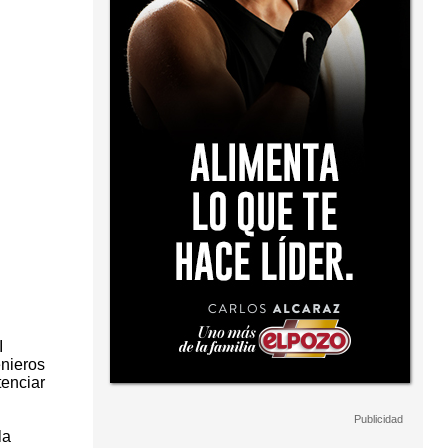
I
enieros
tenciar
la