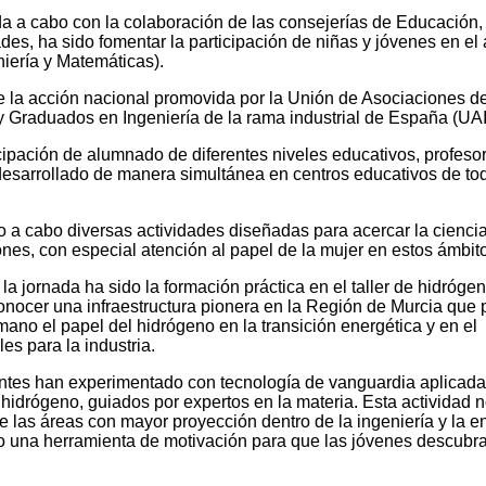
ada a cabo con la colaboración de las consejerías de Educación,
ades, ha sido fomentar la participación de niñas y jóvenes en el
iería y Matemáticas).
de la acción nacional promovida por la Unión de Asociaciones d
y Graduados en Ingeniería de la rama industrial de España (UAI
cipación de alumnado de diferentes niveles educativos, profeso
 desarrollado de manera simultánea en centros educativos de to
o a cabo diversas actividades diseñadas para acercar la ciencia
nes, con especial atención al papel de la mujer en estos ámbit
a jornada ha sido la formación práctica en el taller de hidrógen
onocer una infraestructura pionera en la Región de Murcia que 
no el papel del hidrógeno en la transición energética y en el
es para la industria.
iantes han experimentado con tecnología de vanguardia aplicada
idrógeno, guiados por expertos en la materia. Esta actividad n
las áreas con mayor proyección dentro de la ingeniería y la en
o una herramienta de motivación para que las jóvenes descubr