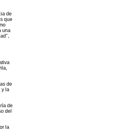
cia de
as que
omo
a una
dad",
ativa
ila,
ras de
 y la
ría de
so del
or la