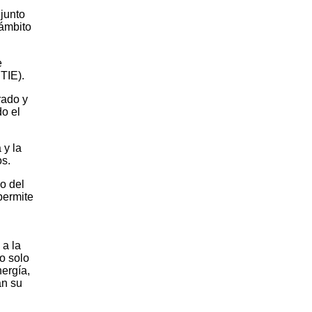
 junto
 ámbito
e
TIE).
rado y
do el
 y la
os.
o del
permite
 a la
o solo
ergía,
an su