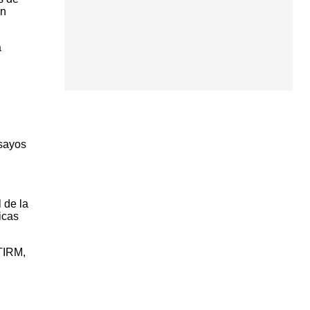
on
a
nsayos
 de la
icas
TIRM,