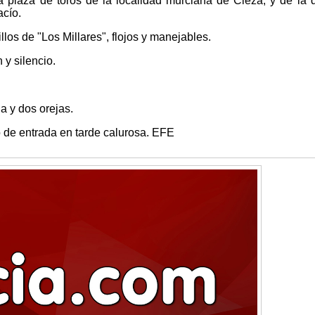
a plaza de toros de la localidad murciana de Cieza, y de la 
acío.
illos de "Los Millares", flojos y manejables.
 y silencio.
a y dos orejas.
 de entrada en tarde calurosa. EFE