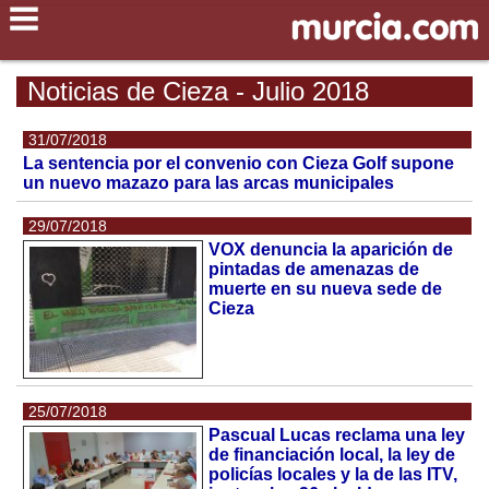
Noticias de Cieza - Julio 2018
31/07/2018
La sentencia por el convenio con Cieza Golf supone
un nuevo mazazo para las arcas municipales
29/07/2018
VOX denuncia la aparición de
pintadas de amenazas de
muerte en su nueva sede de
Cieza
25/07/2018
Pascual Lucas reclama una ley
de financiación local, la ley de
policías locales y la de las ITV,