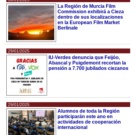
La Región de Murcia Film
Commission exhibirá a Cieza
dentro de sus localizaciones
en la European Film Market
Berlinale
29/01/2025
IU-Verdes denuncia que Feijóo,
Abascal y Puigdemont recortan la
pensión a 7.700 jubilados ciezanos
29/01/2025
Alumnos de toda la Región
participarán este ano en
actividades de cooperación
internacional