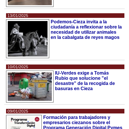
13/01/2025
Podemos-Cieza invita a la
ciudadanía a reflexionar sobre la
necesidad de utilizar animales
en la cabalgata de reyes magos
10/01/2025
IU-Verdes exige a Tomás
Rubio que solucione "el
desastre" de la recogida de
basuras en Cieza
09/01/2025
Formación para trabajadores y
empresarios ciezanos sobre el
Programa Generación Digital Pymes