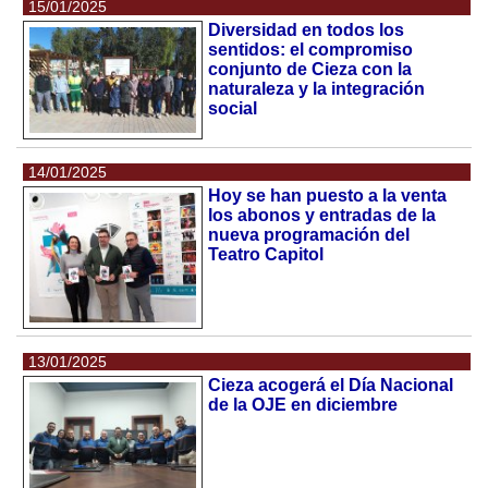
15/01/2025
Diversidad en todos los
sentidos: el compromiso
conjunto de Cieza con la
naturaleza y la integración
social
14/01/2025
Hoy se han puesto a la venta
los abonos y entradas de la
nueva programación del
Teatro Capitol
13/01/2025
Cieza acogerá el Día Nacional
de la OJE en diciembre