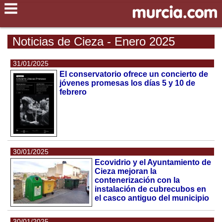
Noticias de Cieza - Enero 2025
31/01/2025
El conservatorio ofrece un concierto de
jóvenes promesas los días 5 y 10 de
febrero
30/01/2025
Ecovidrio y el Ayuntamiento de
Cieza mejoran la
contenerización con la
instalación de cubrecubos en
el casco antiguo del municipio
30/01/2025