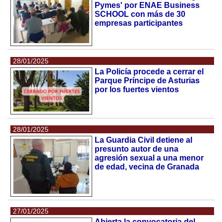
Pymes' por ENAE Business
SCHOOL con más de 30
empresas participantes
28/01/2025
La Policía procede a cerrar el
Parque Príncipe de Asturias
por los fuertes vientos
28/01/2025
La Guardia Civil detiene al
presunto autor de una
agresión sexual a una menor
de edad, vecina de Granada
27/01/2025
Abierta la convocatoria del