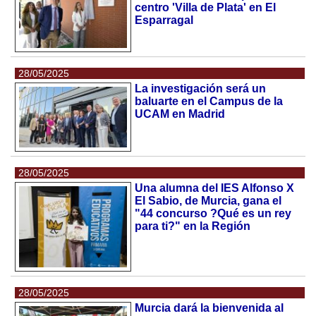
centro 'Villa de Plata' en El
Esparragal
28/05/2025
La investigación será un
baluarte en el Campus de la
UCAM en Madrid
28/05/2025
Una alumna del IES Alfonso X
El Sabio, de Murcia, gana el
"44 concurso ?Qué es un rey
para ti?" en la Región
28/05/2025
Murcia dará la bienvenida al