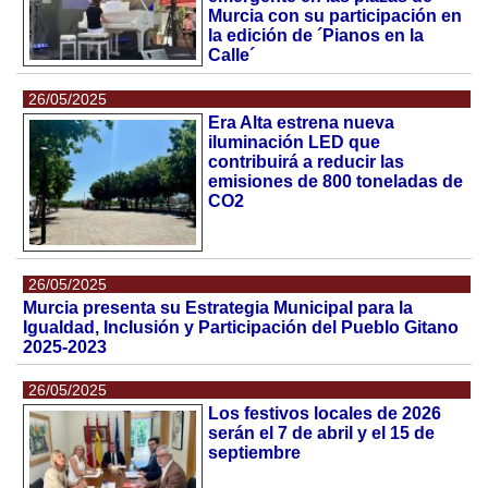
Murcia con su participación en
la edición de ´Pianos en la
Calle´
26/05/2025
Era Alta estrena nueva
iluminación LED que
contribuirá a reducir las
emisiones de 800 toneladas de
CO2
26/05/2025
Murcia presenta su Estrategia Municipal para la
Igualdad, Inclusión y Participación del Pueblo Gitano
2025-2023
26/05/2025
Los festivos locales de 2026
serán el 7 de abril y el 15 de
septiembre