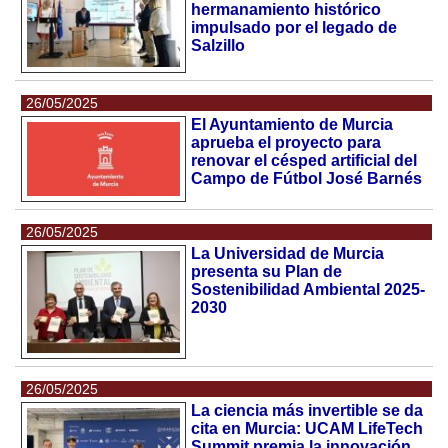
hermanamiento histórico
impulsado por el legado de
Salzillo
26/05/2025
El Ayuntamiento de Murcia
aprueba el proyecto para
renovar el césped artificial del
Campo de Fútbol José Barnés
26/05/2025
La Universidad de Murcia
presenta su Plan de
Sostenibilidad Ambiental 2025-
2030
26/05/2025
La ciencia más invertible se da
cita en Murcia: UCAM LifeTech
Summit premia la innovación