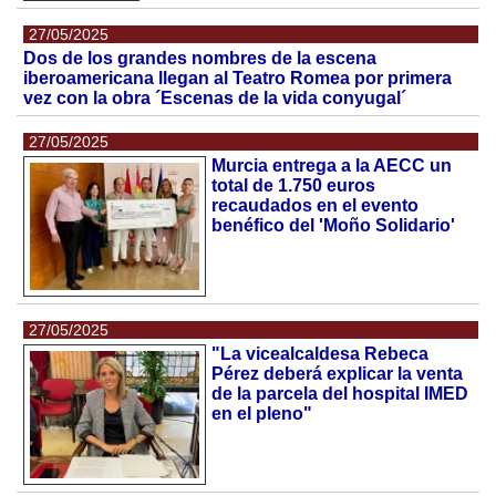
27/05/2025
Dos de los grandes nombres de la escena
iberoamericana llegan al Teatro Romea por primera
vez con la obra ´Escenas de la vida conyugal´
27/05/2025
Murcia entrega a la AECC un
total de 1.750 euros
recaudados en el evento
benéfico del 'Moño Solidario'
27/05/2025
"La vicealcaldesa Rebeca
Pérez deberá explicar la venta
de la parcela del hospital IMED
en el pleno"