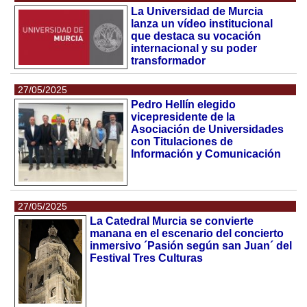
La Universidad de Murcia
lanza un vídeo institucional
que destaca su vocación
internacional y su poder
transformador
27/05/2025
Pedro Hellín elegido
vicepresidente de la
Asociación de Universidades
con Titulaciones de
Información y Comunicación
27/05/2025
La Catedral Murcia se convierte
manana en el escenario del concierto
inmersivo ´Pasión según san Juan´ del
Festival Tres Culturas