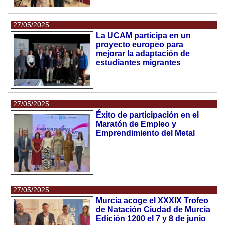
27/05/2025
La UCAM participa en un
proyecto europeo para
mejorar la adaptación de
estudiantes migrantes
27/05/2025
Éxito de participación en el
Maratón de Empleo y
Emprendimiento del Metal
27/05/2025
Murcia acoge el XXXIX Trofeo
de Natación Ciudad de Murcia
Edición 1200 el 7 y 8 de junio