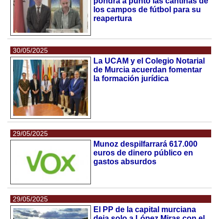
pondrá a punto las cantinas de
los campos de fútbol para su
reapertura
30/05/2025
La UCAM y el Colegio Notarial
de Murcia acuerdan fomentar
la formación jurídica
29/05/2025
Munoz despilfarrará 617.000
euros de dinero público en
gastos absurdos
29/05/2025
El PP de la capital murciana
deja solo a López Miras con el