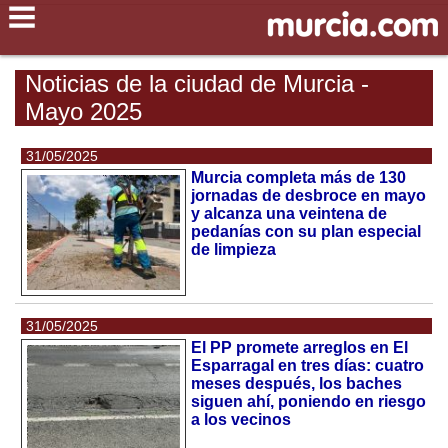
Noticias de la ciudad de Murcia -
Mayo 2025
31/05/2025
Murcia completa más de 130
jornadas de desbroce en mayo
y alcanza una veintena de
pedanías con su plan especial
de limpieza
31/05/2025
El PP promete arreglos en El
Esparragal en tres días: cuatro
meses después, los baches
siguen ahí, poniendo en riesgo
a los vecinos