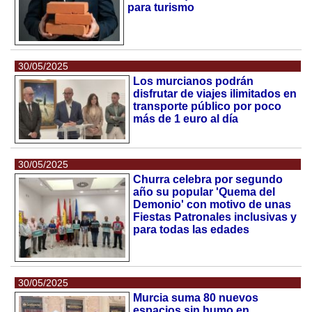
para turismo
30/05/2025
Los murcianos podrán
disfrutar de viajes ilimitados en
transporte público por poco
más de 1 euro al día
30/05/2025
Churra celebra por segundo
año su popular 'Quema del
Demonio' con motivo de unas
Fiestas Patronales inclusivas y
para todas las edades
30/05/2025
Murcia suma 80 nuevos
espacios sin humo en