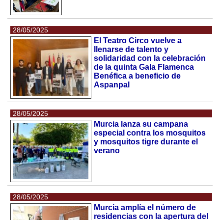
28/05/2025
El Teatro Circo vuelve a
llenarse de talento y
solidaridad con la celebración
de la quinta Gala Flamenca
Benéfica a beneficio de
Aspanpal
28/05/2025
Murcia lanza su campana
especial contra los mosquitos
y mosquitos tigre durante el
verano
28/05/2025
Murcia amplía el número de
residencias con la apertura del