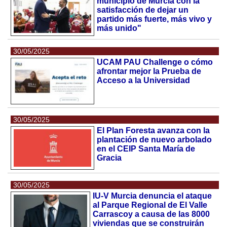
municipio de Murcia con la
satisfacción de dejar un
partido más fuerte, más vivo y
más unido"
30/05/2025
UCAM PAU Challenge o cómo
afrontar mejor la Prueba de
Acceso a la Universidad
30/05/2025
El Plan Foresta avanza con la
plantación de nuevo arbolado
en el CEIP Santa María de
Gracia
30/05/2025
IU-V Murcia denuncia el ataque
al Parque Regional de El Valle
Carrascoy a causa de las 8000
viviendas que se construirán