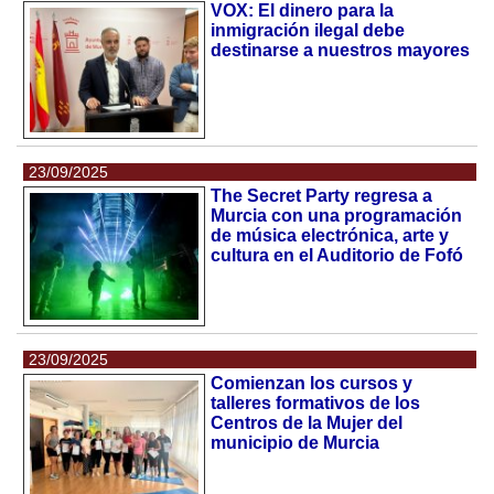
VOX: El dinero para la
inmigración ilegal debe
destinarse a nuestros mayores
23/09/2025
The Secret Party regresa a
Murcia con una programación
de música electrónica, arte y
cultura en el Auditorio de Fofó
23/09/2025
Comienzan los cursos y
talleres formativos de los
Centros de la Mujer del
municipio de Murcia