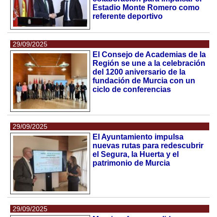
Estadio Monte Romero como
referente deportivo
29/09/2025
El Consejo de Academias de la
Región se une a la celebración
del 1200 aniversario de la
fundación de Murcia con un
ciclo de conferencias
29/09/2025
El Ayuntamiento impulsa
nuevas rutas para redescubrir
el Segura, la Huerta y el
patrimonio de Murcia
29/09/2025