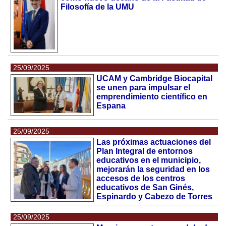
Filosofía de la UMU
25/09/2025
UCAM y Cambridge Biocapital
se unen para impulsar el
emprendimiento científico en
Espana
25/09/2025
Las próximas actuaciones del
Plan Integral de entornos
educativos en el municipio,
mejorarán la seguridad en los
accesos de los centros
educativos de San Ginés,
Espinardo y Cabezo de Torres
25/09/2025