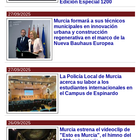
Edición Especial 1200
27/09/2025
Murcia formará a sus técnicos
municipales en innovación
urbana y construcción
regenerativa en el marco de la
Nueva Bauhaus Europea
27/09/2025
La Policía Local de Murcia
acerca su labor a los
estudiantes internacionales en
el Campus de Espinardo
26/09/2025
Murcia estrena el videoclip de
"Esto es Murcia", el himno del