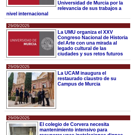
Universidad de Murcia por la
relevancia de sus trabajos a
nivel internacional
29/09/2025
La UMU organiza el XXV
Congreso Nacional de Historia
del Arte con una mirada al
legado cultural de las
ciudades y sus retos futuros
29/09/2025
La UCAM inaugura el
restaurado claustro de su
Campus de Murcia
29/09/2025
El colegio de Corvera necesita
mantenimiento intensivo para