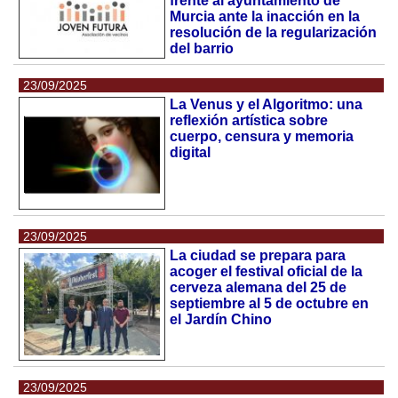
frente al ayuntamiento de
Murcia ante la inacción en la
resolución de la regularización
del barrio
23/09/2025
La Venus y el Algoritmo: una
reflexión artística sobre
cuerpo, censura y memoria
digital
23/09/2025
La ciudad se prepara para
acoger el festival oficial de la
cerveza alemana del 25 de
septiembre al 5 de octubre en
el Jardín Chino
23/09/2025