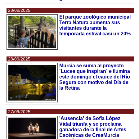
28/09/2025
El parque zoológico municipal
Terra Natura aumenta sus
visitantes durante la
temporada estival casi un 20%
28/09/2025
Murcia se suma al proyecto
´Luces que inspiran´ e ilumina
este domingo el cauce del Río
Segura con motivo del Día de
la Retina
27/09/2025
'Ausencia' de Sofía López
Vidal triunfa y se proclama
ganadora de la final de Artes
Escénicas de CreaMurcia