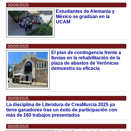
30/09/2025
Estudiantes de Alemania y
México se gradúan en la
UCAM
30/09/2025
El plan de contingencia frente a
lluvias en la rehabilitación de la
plaza de abastos de Verónicas
demuestra su eficacia
30/09/2025
La disciplina de Literatura de CreaMurcia 2025 ya
tiene ganadores tras un éxito de participación con
más de 160 trabajos presentados
30/09/2025