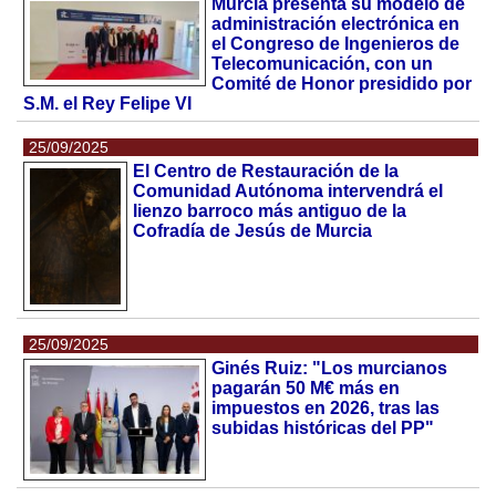
Murcia presenta su modelo de
administración electrónica en
el Congreso de Ingenieros de
Telecomunicación, con un
Comité de Honor presidido por
S.M. el Rey Felipe VI
25/09/2025
El Centro de Restauración de la
Comunidad Autónoma intervendrá el
lienzo barroco más antiguo de la
Cofradía de Jesús de Murcia
25/09/2025
Ginés Ruiz: "Los murcianos
pagarán 50 M€ más en
impuestos en 2026, tras las
subidas históricas del PP"