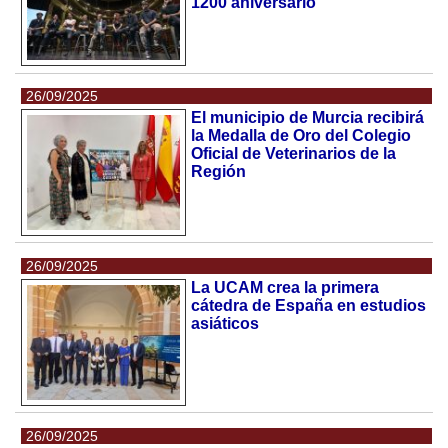
1200 aniversario
26/09/2025
El municipio de Murcia recibirá
la Medalla de Oro del Colegio
Oficial de Veterinarios de la
Región
26/09/2025
La UCAM crea la primera
cátedra de España en estudios
asiáticos
26/09/2025