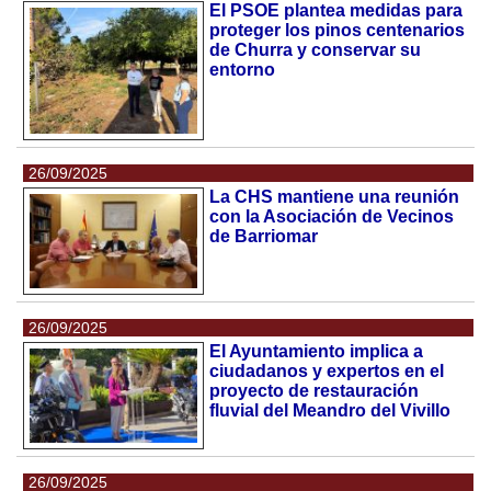
El PSOE plantea medidas para
proteger los pinos centenarios
de Churra y conservar su
entorno
26/09/2025
La CHS mantiene una reunión
con la Asociación de Vecinos
de Barriomar
26/09/2025
El Ayuntamiento implica a
ciudadanos y expertos en el
proyecto de restauración
fluvial del Meandro del Vivillo
26/09/2025