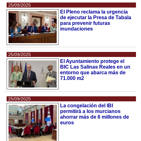
25/09/2025
El Pleno reclama la urgencia
de ejecutar la Presa de Tabala
para prevenir futuras
inundaciones
25/09/2025
El Ayuntamiento protege el
BIC Las Salinas Reales en un
entorno que abarca más de
71.000 m2
25/09/2025
La congelación del IBI
permitirá a los murcianos
ahorrar más de 6 millones de
euros