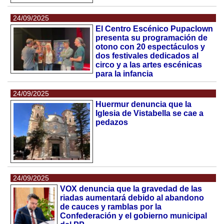
24/09/2025
El Centro Escénico Pupaclown
presenta su programación de
otono con 20 espectáculos y
dos festivales dedicados al
circo y a las artes escénicas
para la infancia
24/09/2025
Huermur denuncia que la
Iglesia de Vistabella se cae a
pedazos
24/09/2025
VOX denuncia que la gravedad de las
riadas aumentará debido al abandono
de cauces y ramblas por la
Confederación y el gobierno municipal