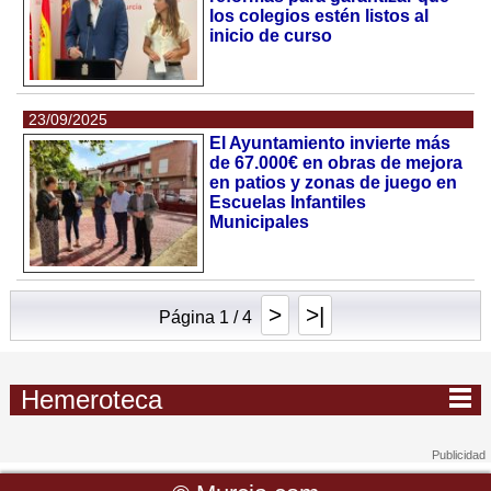
los colegios estén listos al
inicio de curso
23/09/2025
El Ayuntamiento invierte más
de 67.000€ en obras de mejora
en patios y zonas de juego en
Escuelas Infantiles
Municipales
>
>|
Página 1 / 4
Hemeroteca