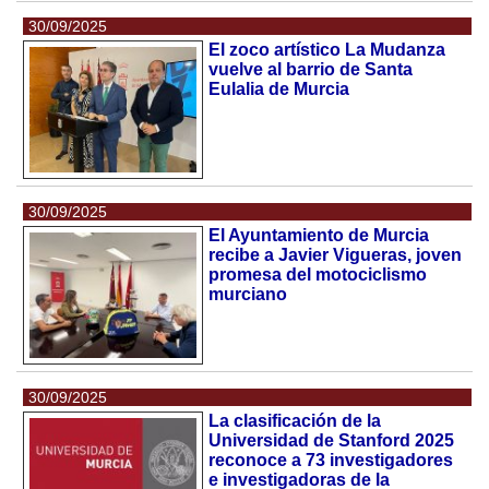
30/09/2025
El zoco artístico La Mudanza
vuelve al barrio de Santa
Eulalia de Murcia
30/09/2025
El Ayuntamiento de Murcia
recibe a Javier Vigueras, joven
promesa del motociclismo
murciano
30/09/2025
La clasificación de la
Universidad de Stanford 2025
reconoce a 73 investigadores
e investigadoras de la