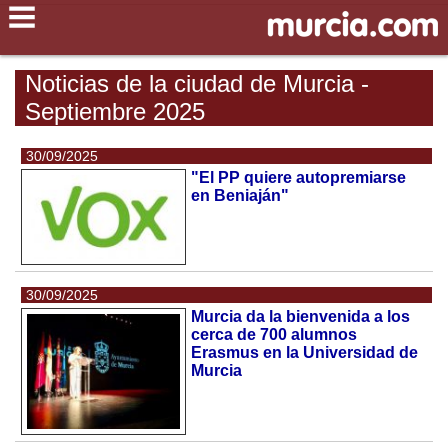
Noticias de la ciudad de Murcia -
Septiembre 2025
30/09/2025
"El PP quiere autopremiarse
en Beniaján"
30/09/2025
Murcia da la bienvenida a los
cerca de 700 alumnos
Erasmus en la Universidad de
Murcia