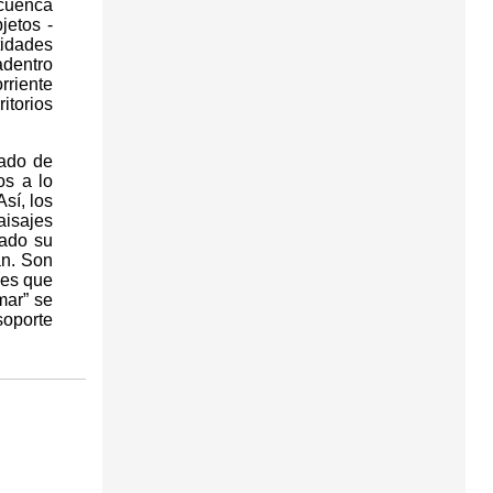
 cuenca
jetos -
tidades
adentro
rriente
itorios
mado de
os a lo
sí, los
aisajes
lado su
an. Son
jes que
mar” se
soporte