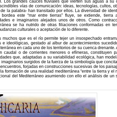
al. Los grandes cauces fluviales que vierten sus aguas a su
cindibles vías de comunicación: ideas, tecnologías, cultos, ob
de la palabra- han transitado por ellos. La diversidad de iden
 bordea este “mar entre tierras” fluye, se extiende, tierra 
dades e imaginarios alejados unos de otros. Como contraco
rránea se ha nutrido de otras filiaciones conformadas en terr
udanzas culturales o aceptación de lo diferente.
s muchos que es el río permite tejer un insospechado entra
e ideológicas, gestado al albur de acontecimientos sucedid
iterránea en cada uno de los territorios de su cuenca drenante. A
n caudal o de corrientes menores o efímeras, constituyen p
edades que, adaptadas a su variabilidad ecológica, han mode
 imaginarios surgidos de la fuerza de la simbología que concit
encuentros, forjadas en construcciones sucesivas de los paisa
la formación de una realidad mediterránea “entre la tierra y el 
cional del Mediterráneo asumiendo con ello el análisis de un 