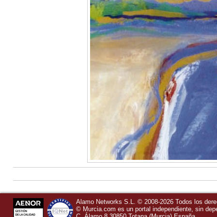
Alamo Networks S.L. © 2008-2026 Todos los der
©
Murcia.com
es un portal independiente, sin de
C, Álamo 8
30850
Totana
(Murcia)
España