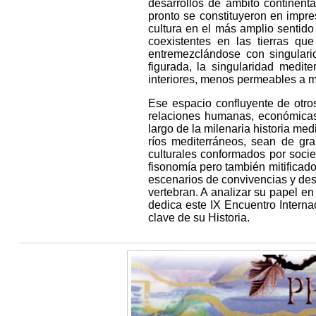
desarrollos de ámbito continent
pronto se constituyeron en impres
cultura en el más amplio sentido 
coexistentes en las tierras que
entremezclándose con singulari
figurada, la singularidad medite
interiores, menos permeables a m
Ese espacio confluyente de otro
relaciones humanas, económicas 
largo de la milenaria historia med
ríos mediterráneos, sean de gra
culturales conformados por soci
fisonomía pero también mitificado
escenarios de convivencias y des
vertebran. A analizar su papel en 
dedica este IX Encuentro Interna
clave de su Historia.