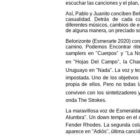
escuchar las canciones y el plan
Así, Pablo y Juanito conciben Bel
casualidad. Detrás de cada ca
diferentes músicos, cambios de e
de alguna manera, un preciado so
Belorizonte (Esmerarte 2020) con
camino. Podemos Encontrar ritm
samplers en "Cuerpos" y "La Noc
en "Hojas Del Campo", la Chac
Uruguayo en "Nada". La voz y te
impostada. Uno de los objetivos
propia de ellos. Pero no todas l
conviven con los sintetizadores y
onda The Strokes.
La maravillosa voz de Esmeralda
Alumbra". Un down tempo en el q
Fender Rhodes. La segunda cola
aparece en "Adiós", última canción