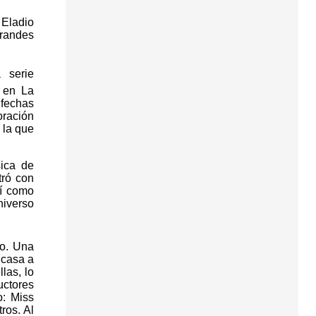
 Eladio
grandes
 serie
 en La
 fechas
oración
 la que
sica de
tró con
sí como
niverso
lo. Una
 casa a
las, lo
uctores
o: Miss
ros. Al