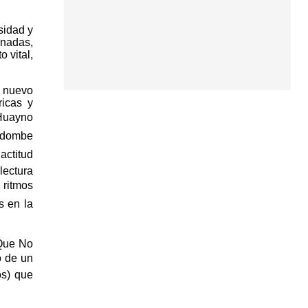
sidad y
nadas,
 vital,
n nuevo
ricas y
 Huayno
andombe
actitud
lectura
 ritmos
s en la
 Que No
o de un
os) que