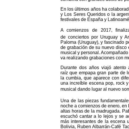
En los últimos años ha colaborad
y Los Seres Queridos o la argen
festivales de España y Latinoamé
A comienzos de 2017, finaliz
de conciertos por Uruguay y A
Paloma (Uruguay), y fascinado p
de grabación de su nuevo disco 
musical y personal. Acompañado d
va realizando grabaciones con mú
Durante dos años viajó atento 
raíz que empapa gran parte de lo
la cumbia, que aparece con dife
una increíble escena pop, rock y
musical dando lugar al nuevo soni
Una de las piezas fundamentales
noche a comienzos de enero, en L
altas horas de la madrugada. Pabl
escuchó cantar a lo lejos y se a
más interesantes de la escena u
Bolivia, Ruben Albarrán-Café Tac