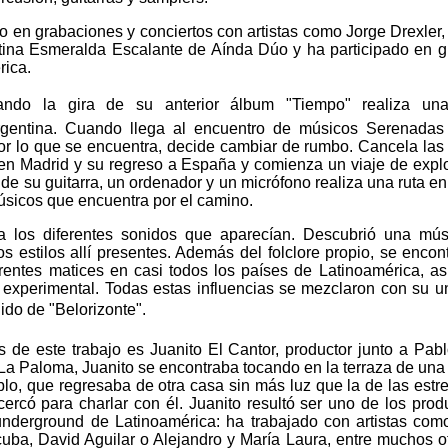
o en grabaciones y conciertos con artistas como Jorge Drexler,
tina Esmeralda Escalante de Aínda Dúo y ha participado en 
rica.
ando la gira de su anterior álbum "Tiempo" realiza una
rgentina. Cuando llega al encuentro de músicos Serenadas
or lo que se encuentra, decide cambiar de rumbo. Cancela las
en Madrid y su regreso a España y comienza un viaje de expl
e su guitarra, un ordenador y un micrófono realiza una ruta en
sicos que encuentra por el camino.
a los diferentes sonidos que aparecían. Descubrió una mú
s estilos allí presentes. Además del folclore propio, se encon
rentes matices en casi todos los países de Latinoamérica, a
 experimental. Todas estas influencias se mezclaron con su u
do de "Belorizonte".
 de este trabajo es Juanito El Cantor, productor junto a Pab
a Paloma, Juanito se encontraba tocando en la terraza de una
o, que regresaba de otra casa sin más luz que la de las estrel
cercó para charlar con él. Juanito resultó ser uno de los prod
nderground de Latinoamérica: ha trabajado con artistas com
uba, David Aguilar o Alejandro y María Laura, entre muchos ot