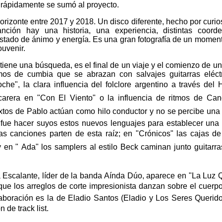
, rápidamente se sumó al proyecto.
orizonte entre 2017 y 2018. Un disco diferente, hecho por curio
nción hay una historia, una experiencia, distintas coorde
stado de ánimo y energía. Es una gran fotografía de un momento
uvenir.
tiene una búsqueda, es el final de un viaje y el comienzo de u
os de cumbia que se abrazan con salvajes guitarras eléct
he", la clara influencia del folclore argentino a través del
arera en "Con El Viento" o la influencia de ritmos de C
xtos de Pablo actúan como hilo conductor y no se percibe una 
 fue hacer suyos estos nuevos lenguajes para establecer una 
as canciones parten de esta raíz; en "Crónicos" las cajas de
 en " Ada" los samplers al estilo Beck caminan junto guitarra
 Escalante, líder de la banda Aínda Dúo, aparece en "La Luz
ue los arreglos de corte impresionista danzan sobre el cuerp
boración es la de Eladio Santos (Eladio y Los Seres Querid
 de track list.