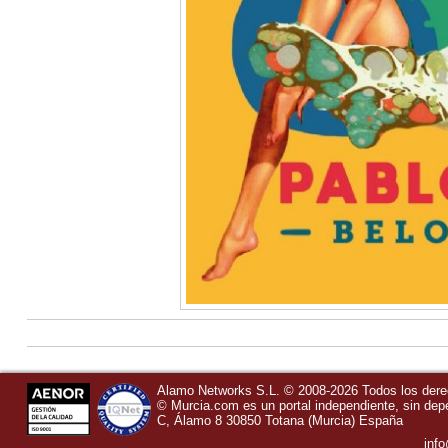
Alamo Networks S.L. © 2008-2026 Todos los der
©
Murcia.com
es un portal independiente, sin de
C, Álamo 8
30850
Totana
(Murcia)
España
inf