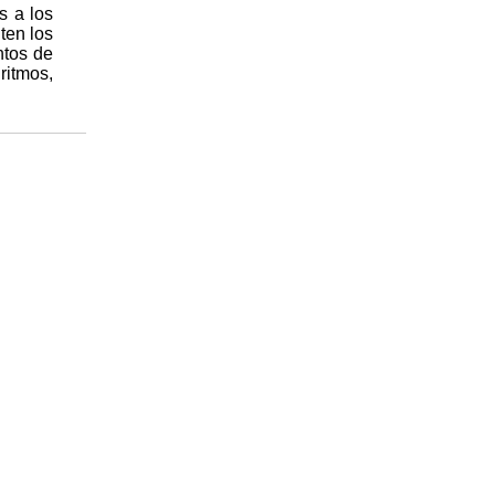
s a los
ten los
ntos de
ritmos,