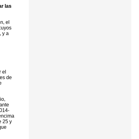
r las
n, el
 cuyos
 y a
 el
res de
e
io,
rante
2014-
 encima
e 25 y
que