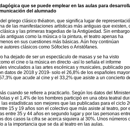
edagógica que se puede emplear en las aulas para desarrolla
omunicación del alumnado
del griego clásico théatron, que significa lugar de representació
una de las manifestaciones artísticas más antiguas que existen,
clásica y las primeras tragedias de la Antigüedad. Sin embargo,
ás antiguas como la música o la pintura, el teatro apenas ha
 menos en sus cuestiones más básicas. Aún hoy continúan
 autores clásicos como Sófocles o Aristófanes.
ro ha dejado de ser un espectáculo de masas y se ha visto
omo el cine o la música en directo -así lo señala el informe
ales vinculados a las artes escénicas y musicales, publicado por
con datos de 2018 y 2019- solo el 26,8% de los españoles mayo
l 57,3% que acude al cine y el 33,2% que asiste a un concierto d
s cuando se refiere a practicarlo. Según los datos del Minister
olas y el 1,4% de los hombres participó en una obra teatral du
las estadísticas son mejores que las publicadas para el ciclo 
tre 15 y 19 años son el colectivo que más asiste al teatro, por
as entre 35 y 44 años en segundo lugar y por las personas entr
s dos casos la cifra se acerca siquiera al 30%. Unos números 
 a la importancia que se da al teatro en las aulas.