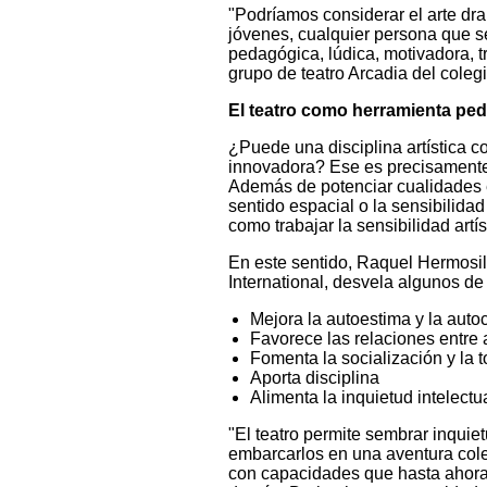
"Podríamos considerar el arte dr
jóvenes, cualquier persona que se
pedagógica, lúdica, motivadora, tr
grupo de teatro Arcadia del colegi
El teatro como herramienta pe
¿Puede una disciplina artística c
innovadora? Ese es precisamente 
Además de potenciar cualidades es
sentido espacial o la sensibilidad 
como trabajar la sensibilidad artí
En este sentido, Raquel Hermosill
International, desvela algunos de 
Mejora la autoestima y la aut
Favorece las relaciones entre
Fomenta la socialización y la 
Aporta disciplina
Alimenta la inquietud intelect
"El teatro permite sembrar inquie
embarcarlos en una aventura cole
con capacidades que hasta ahora 