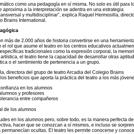
amático como una pedagogía en sí misma. No solo es útil para 
 aproxima a la interpretación se adentra en una estrategia
ansversal y multidisciplinar", explica Raquel Hermosilla, direct
o Brains International.
dagógica
on más de 2.000 años de historia convertirse en una herramient
el rol que asume el teatro en los centros educativos actualmen
pecíficas tradicionales como la expresión corporal, la memoria
artística, el teatro tiene la capacidad de desarrollar otras aptitu
stica o el sentimiento de pertenencia a un grupo.
a, directora del grupo de teatro Arcadia del Colegio Brains
los beneficios que aporta la práctica del teatro a los más jóvene
oconfianza en los alumnos
 alumnos y profesores
tolerancia entre compañeros
ual de los alumnos
tudes en los alumnos pero, sobre todo, es la manera perfecta de
ctiva, hacer que se conozcan a sí mismos, e incluso se sorpre
permanecían ocultas. El teatro les permite conocerse y conocer