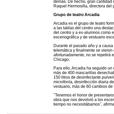
demás. De hecho, gran cantidad d
Raquel Hermosilla, directora del g
Grupo de teatro Arcadia
Arcadia es el grupo de teatro fo
a las tablas del centro una desta
del centro y a ex-alumnos como e
escenográfica y de vestuario esce
Durante el pasado año y a causa 
telemática y finalmente se vieron
afortunadamente, no se repetirá e
Chicago.
Para ello, Arcadia ha seguido un 
más de 400 mascarillas desechable
150 litros de desinfectante pulve
microfonía, desinfección diaria d
vestuario, más de 60 cambios de 
"Tenemos el honor de presentaro
obra que nos devolvió a los esce
tiempo no necesitábamos", afirma