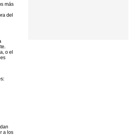
los más
ora del
a
te.
, o el
des
s:
ndan
 a los