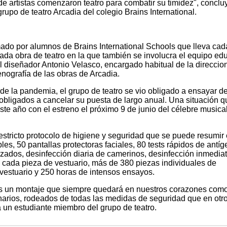
e artistas comenzaron teatro para combatir su timidez", conclu
rupo de teatro Arcadia del colegio Brains International.
rmado por alumnos de Brains International Schools que lleva ca
cada obra de teatro en la que también se involucra el equipo ed
l diseñador Antonio Velasco, encargado habitual de la direccio
nografía de las obras de Arcadia.
de la pandemia, el grupo de teatro se vio obligado a ensayar d
 obligados a cancelar su puesta de largo anual. Una situación q
ste año con el estreno el próximo 9 de junio del célebre musica
estricto protocolo de higiene y seguridad que se puede resumir
s, 50 pantallas protectoras faciales, 80 tests rápidos de antíg
rizados, desinfección diaria de camerinos, desinfección inmedia
e cada pieza de vestuario, más de 380 piezas individuales de
vestuario y 250 horas de intensos ensayos.
s un montaje que siempre quedará en nuestros corazones como
narios, rodeados de todas las medidas de seguridad que en otr
 un estudiante miembro del grupo de teatro.