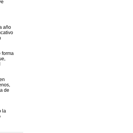
ye
da año
ucativo
n
e forma
ue,
l
 en
enos,
ta de
 la
o