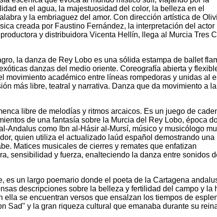
lidad en el agua, la majestuosidad del color, la belleza en el
alabra y la embriaguez del amor. Con dirección artística de Oliv
ica creada por Faustino Fernández, la interpretación del actor
productora y distribuidora Vicenta Hellín, llega al Murcia Tres C
gro, la danza de Rey Lobo es una sólida estampa de ballet fl
xóticas danzas del medio oriente. Coreografía abierta y flexible
el movimiento académico entre líneas rompedoras y unidas al es
n más libre, teatral y narrativa. Danza que da movimiento a la
menca libre de melodías y ritmos arcaicos. Es un juego de cade
mientos de una fantasía sobre la Murcia del Rey Lobo, época d
al-Andalus como Ibn al-Hásir al-Mursí, músico y musicólogo mu
eador, quien utiliza el actualizado laúd español demostrando una
be. Matices musicales de cierres y remates que enfatizan
ra, sensibilidad y fuerza, enalteciendo la danza entre sonidos d
e, es un largo poemario donde el poeta de la Cartagena andalus
nsas descripciones sobre la belleza y fertilidad del campo y la 
En ella se encuentran versos que ensalzan los tiempos de esple
bn Sad" y la gran riqueza cultural que emanaba durante su rein