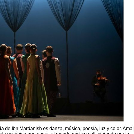
ia de Ibn Mardanish es danza, música, poesía, luz y color. Am
ía escénica que evoca al mundo místico sufí, viajando por la