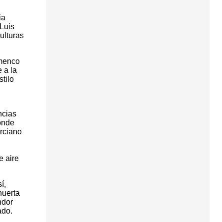
ia
 Luis
ulturas
amenco
 a la
tilo
ncias
onde
rciano
e aire
í,
huerta
ndor
ado.