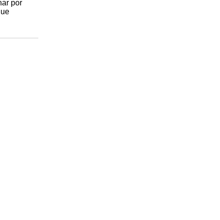
har por
que