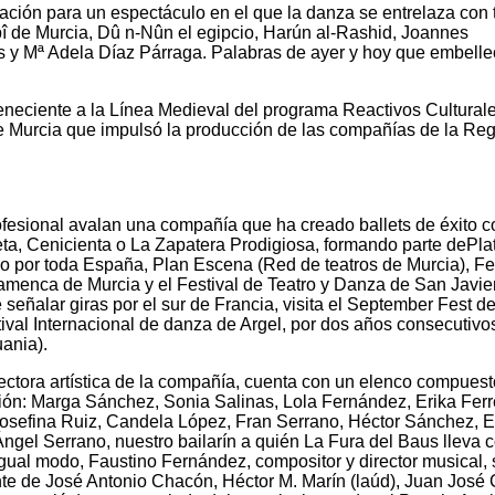
ación para un espectáculo en el que la danza se entrelaza con 
bî de Murcia, Dû n-Nûn el egipcio, Harún al-Rashid, Joannes
 y Mª Adela Díaz Párraga. Palabras de ayer y hoy que embell
neciente a la Línea Medieval del programa Reactivos Cultural
e Murcia que impulsó la producción de las compañías de la Re
rofesional avalan una compañía que ha creado ballets de éxito 
ta, Cenicienta o La Zapatera Prodigiosa, formando parte dePla
do por toda España, Plan Escena (Red de teatros de Murcia), Fe
menca de Murcia y el Festival de Teatro y Danza de San Javie
 señalar giras por el sur de Francia, visita el September Fest d
estival Internacional de danza de Argel, por dos años consecutivos
uania).
rectora artística de la compañía, cuenta con un elenco compuest
gión: Marga Sánchez, Sonia Salinas, Lola Fernández, Erika Ferr
osefina Ruiz, Candela López, Fran Serrano, Héctor Sánchez, E
Ángel Serrano, nuestro bailarín a quién La Fura del Baus lleva
igual modo, Faustino Fernández, compositor y director musical,
te de José Antonio Chacón, Héctor M. Marín (laúd), Juan José