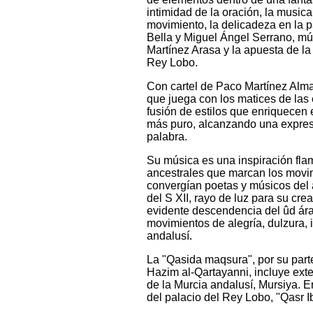
intimidad de la oración, la musica
movimiento, la delicadeza en la p
Bella y Miguel Ángel Serrano, mús
Martínez Arasa y la apuesta de la 
Rey Lobo.
Con cartel de Paco Martínez Alma
que juega con los matices de las e
fusión de estilos que enriquecen 
más puro, alcanzando una expresió
palabra.
Su música es una inspiración fla
ancestrales que marcan los movi
convergían poetas y músicos del 
del S XII, rayo de luz para su cr
evidente descendencia del ûd ára
movimientos de alegría, dulzura, i
andalusí.
La "Qasida maqsura", por su part
Hazim al-Qartayanni, incluye exte
de la Murcia andalusí, Mursiya. 
del palacio del Rey Lobo, "Qasr I