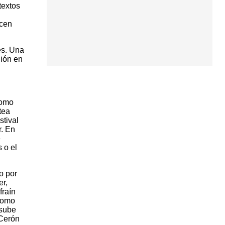
textos
ecen
es. Una
gión en
como
tea
stival
r. En
e
 o el
o por
er,
fraín
 como
 sube
 Cerón