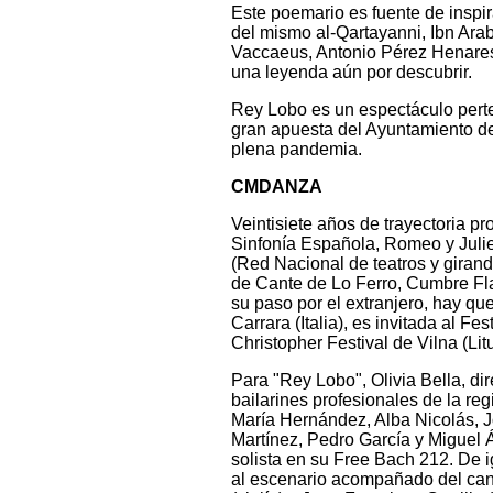
Este poemario es fuente de inspir
del mismo al-Qartayanni, Ibn Ara
Vaccaeus, Antonio Pérez Henares
una leyenda aún por descubrir.
Rey Lobo es un espectáculo perte
gran apuesta del Ayuntamiento d
plena pandemia.
CMDANZA
Veintisiete años de trayectoria p
Sinfonía Española, Romeo y Julie
(Red Nacional de teatros y giran
de Cante de Lo Ferro, Cumbre Fla
su paso por el extranjero, hay que
Carrara (Italia), es invitada al F
Christopher Festival de Vilna (Lit
Para "Rey Lobo", Olivia Bella, di
bailarines profesionales de la re
María Hernández, Alba Nicolás, J
Martínez, Pedro García y Miguel 
solista en su Free Bach 212. De 
al escenario acompañado del can