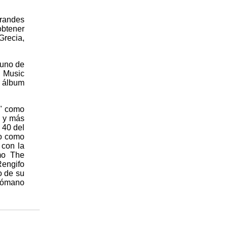
randes
obtener
Grecia,
 uno de
 Music
l álbum
s" como
" y más
 40 del
do como
 con la
mo The
Rengifo
o de su
elómano