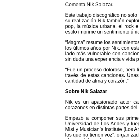
Comenta Nik Salazar.
Este trabajo discográfico no sol
su realización Nik también explo
pop, la música urbana, el rock 
estilo imprime un sentimiento ún
“Magma” resume los sentimientos
los últimos años por Nik, con es
lado más vulnerable con cancion
sin duda una experiencia vivida p
“Fue un proceso doloroso, pero li
través de estas canciones. Una
cantidad de alma y corazón.”
Sobre Nik Salazar
Nik es un apasionado actor ca
corazones en distintas partes de
Empezó a componer sus primer
Universidad de Los Andes y lueg
Misi y Musician’s Institute (Los 
los que no tienen voz", organizad