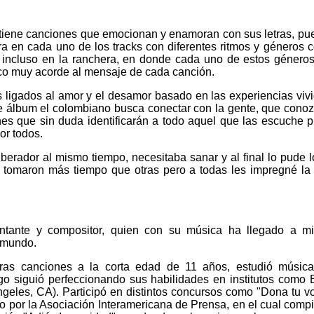
o tiene canciones que emocionan y enamoran con sus letras, pu
ra en cada uno de los tracks con diferentes ritmos y géneros 
e incluso en la ranchera, en donde cada uno de estos género
ico muy acorde al mensaje de cada canción.
 ligados al amor y el desamor basado en las experiencias viv
te álbum el colombiano busca conectar con la gente, que cono
es que sin duda identificarán a todo aquel que las escuche 
or todos.
berador al mismo tiempo, necesitaba sanar y al final lo pude l
s tomaron más tiempo que otras pero a todas les impregné l
ntante y compositor, quien con su música ha llegado a mi
l mundo.
as canciones a la corta edad de 11 años, estudió música
o siguió perfeccionando sus habilidades en institutos como
Angeles, CA). Participó en distintos concursos como "Dona tu v
o por la Asociación Interamericana de Prensa, en el cual compi