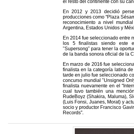
el resto del continente con su c
En 2012 y 2013 decidió perseg
producciones como “Plaza Sésamo”
reconocimiento a nivel mundial
Argentina, Estados Unidos y Méxic
En 2014 fue seleccionado entre 
los 5 finalistas siendo este
"Supersong" para tener la oportu
de la banda sonora oficial de la 
En marzo de 2016 fue selecciona
finalista en la categoría latina 
tarde en julio fue seleccionado c
concurso mundial "Unsigned Onl
finalista nuevamente en el “Inte
cual tuvo también una menció
RudeBoyz (Shakira, Maluma), Sl
(Luis Fonsi, Juanes, Morat) y ac
socio y productor Francisco Gavi
Records”.