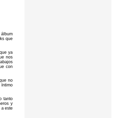
e álbum
cks que
 que ya
que nos
rabajos
que con
 que no
 íntimo
 tanto
neros y
 a este