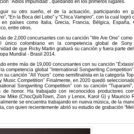
anción "Adiós Impunidad", quedando en los primeros lugares.
uir su otro sueño, el de la actuación, participando en g
, “En la Boca del Lobo” y “Chica Vampiro”, con la cual logró 
 en países como Italia, Grecia, Francia, Bélgica, España, 
o, entre otros.
más de 2,000 concursantes con su canción "We Are One" como
 el único colombiano en la competencia global de Sony
nidad de que Ricky Martin grabará su canción y fuera parte de
Copa Mundial - Brasil 2014.
do entre más de 19,000 concursantes con su canción "Éxtasi
de la competencia global "International Songwriting Competition
on su canción "All Yours" como semifinalista en la categoría Top
y Music Competition" Finalmente, en 2020 quedó selecciona
rnational Songwriting Competition" con su canción “Tuparamí”,
n de honor. Ha trabajado con reconocidos productores co
ow Mike (ChocQuibTown, Zion y Lenox, Karol G) y Mauricio 
tualmente se encuentra trabajando en nueva música, de la man
ria, con quien recientemente abrió su estudio de grabación “M