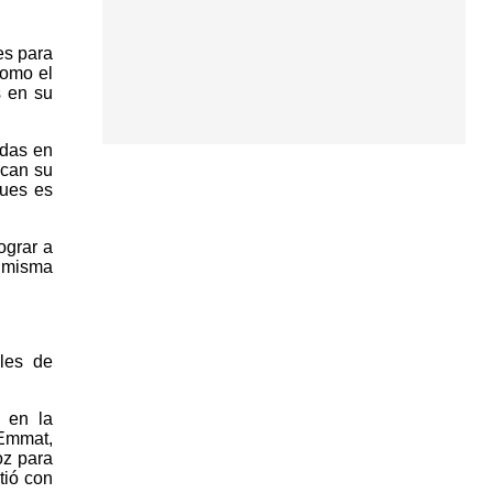
es para
como el
s en su
idas en
zcan su
pues es
ograr a
a misma
les de
 en la
 Emmat,
oz para
tió con