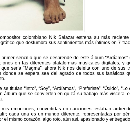
compositor colombiano Nik Salazar estrena su más recient
ográfico que deslumbra sus sentimientos más íntimos en 7 tra
el primer sencillo que se desprende de este álbum “Ardíamos”
ones en las diferentes plataformas musicales digitales, y 
 que sería “Magma”, ahora Nik nos deleita con uno de sus t
n donde se espera sea del agrado de todos sus fanáticos 
to.
e titulan “Intro”, “Soy”, “Ardíamos”, “Preferiste”, “Óxido”, “Lo
n álbum que se convierten en quizá su trabajo más visceral e
a.
mis emociones, convertidas en canciones, estaban ardiendo
alir; cada una es un mundo diferente, representadas por gé
por el mismo corazón, algo roto, aún así, apasionado y entregado