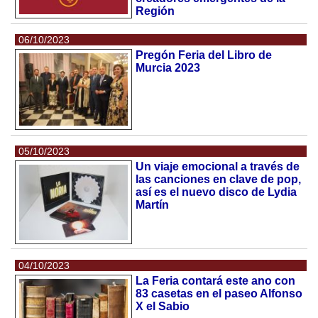
Región
06/10/2023
Pregón Feria del Libro de
Murcia 2023
05/10/2023
Un viaje emocional a través de
las canciones en clave de pop,
así es el nuevo disco de Lydia
Martín
04/10/2023
La Feria contará este ano con
83 casetas en el paseo Alfonso
X el Sabio