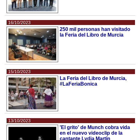
16/10/2023
250 mil personas han visitado
la Feria del Libro de Murcia
15/10/2023
La Feria del Libro de Murcia,
#LaFeriaBonica
13/10/2023
'El grito' de Munch cobra vida
en el nuevo videoclip de la
cantante Lydia Martín