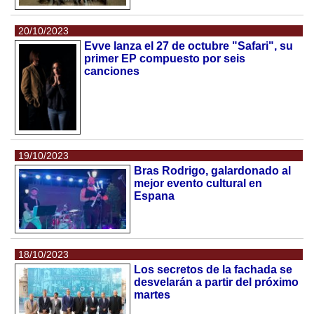
20/10/2023
Evve lanza el 27 de octubre "Safari", su
primer EP compuesto por seis
canciones
19/10/2023
Bras Rodrigo, galardonado al
mejor evento cultural en
Espana
18/10/2023
Los secretos de la fachada se
desvelarán a partir del próximo
martes