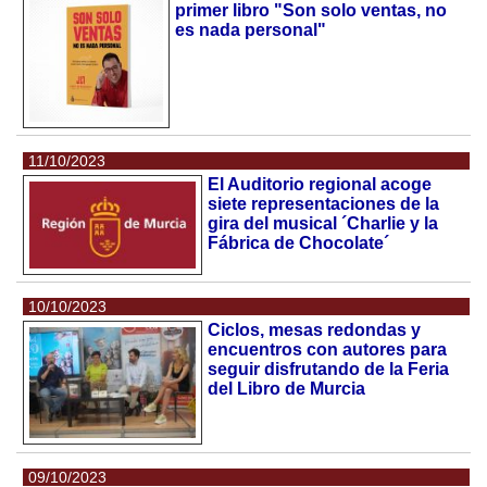
primer libro "Son solo ventas, no
es nada personal"
11/10/2023
El Auditorio regional acoge
siete representaciones de la
gira del musical ´Charlie y la
Fábrica de Chocolate´
10/10/2023
Ciclos, mesas redondas y
encuentros con autores para
seguir disfrutando de la Feria
del Libro de Murcia
09/10/2023