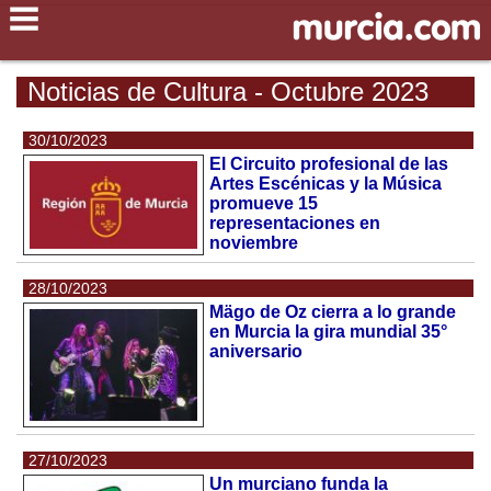
Noticias de Cultura - Octubre 2023
30/10/2023
El Circuito profesional de las
Artes Escénicas y la Música
promueve 15
representaciones en
noviembre
28/10/2023
Mägo de Oz cierra a lo grande
en Murcia la gira mundial 35°
aniversario
27/10/2023
Un murciano funda la