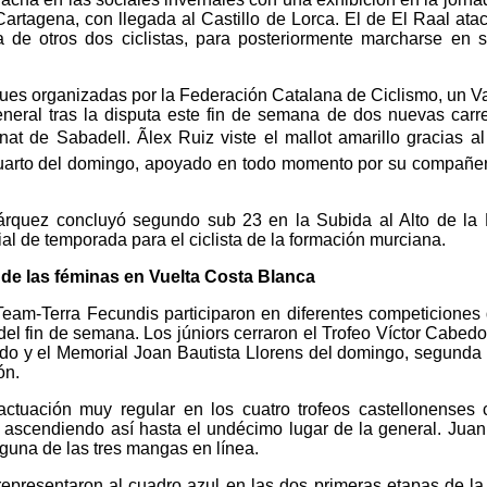
artagena, con llegada al Castillo de Lorca. El de El Raal ata
 de otros dos ciclistas, para posteriormente marcharse en so
ues organizadas por la Federación Catalana de Ciclismo, un V
neral tras la disputa este fin de semana de dos nuevas carre
t de Sabadell. Ãlex Ruiz viste el mallot amarillo gracias al
cuarto del domingo, apoyado en todo momento por su compañe
Márquez concluyó segundo sub 23 en la Subida al Alto de la 
ial de temporada para el ciclista de la formación murciana.
de las féminas en Vuelta Costa Blanca
Team-Terra Fecundis participaron en diferentes competiciones
 del fin de semana. Los júniors cerraron el Trofeo Víctor Cabedo
do y el Memorial Joan Bautista Llorens del domingo, segunda 
ón.
ctuación muy regular en los cuatro trofeos castellonenses
l, ascendiendo así hasta el undécimo lugar de la general. Jua
guna de las tres mangas en línea.
representaron al cuadro azul en las dos primeras etapas de la