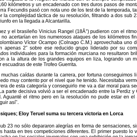
160 kilómetros y un encadenado con tres duros pasos de mon
ra Fecundis pasó con nota uno de los test de la temporada, ta
r la complejidad táctica de su resolución, filtrando a dos sub 2
iunfo en la llegada a Alcantarilla.
z y el brasileño Vinicius Rangel (18Â°) pudieron con el ritmo
no acertarían en los numerosos ataques de los kilómetros fin
l colombiano Víctor Ocampo (Colnago C.M.) aprovechaba uno 
on apenas 2" sobre ese reducido grupo liderado por su co
dos individuales para la formación murciana no resultaron bril
on a la altura de los grandes equipos en liza, logrando un me
or escuadras de este Trofeo Guerrita.
muchas caídas durante la carrera, por fortuna conseguimos li
edo muy contento por el nivel que he tenido. Necesitaba verm
era de esta categoría y conseguirlo me va a dar moral para se
 La parte decisiva volvió a ser el encadenado entre la Perdiz y
. Aguanté el ritmo pero en la resolución no pude estar en el
uir así".
 ssiques; Eloy Teruel suma su tercera victoria en Lorca
y sub 23 no sólo depararon alegrías en forma de sensaciones, s
s hasta en tres competiciones diferentes. El primer puesto lo v
racha en las sociales invernales con una exhibición en la jornad