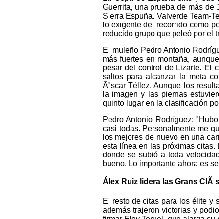
Guerrita, una prueba de más de 
Sierra Espuña. Valverde Team-Ter
lo exigente del recorrido como po
reducido grupo que peleó por el tr
El muleño Pedro Antonio Rodrígue
más fuertes en montaña, aunque 
pesar del control de Lizarte. E
saltos para alcanzar la meta c
Ã"scar Téllez. Aunque los resulta
la imagen y las piernas estuvier
quinto lugar en la clasificación p
Pedro Antonio Rodríguez: "Hubo 
casi todas. Personalmente me qu
los mejores de nuevo en una carr
esta línea en las próximas citas.
donde se subió a toda velocidad
bueno. Lo importante ahora es seg
Álex Ruiz lidera las Grans ClÃ
El resto de citas para los élite 
además trajeron victorias y podio
firmar Eloy Teruel, que alarga su 