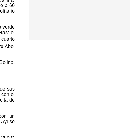
có a 60
litario
alverde
ras: el
 cuarto
ro Abel
Bolina,
 de sus
 con el
cita de
 con un
n Ayuso
 Vuelta