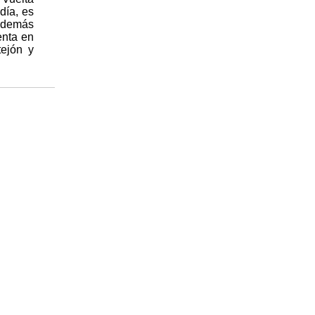
día, es
 además
enta en
ejón y