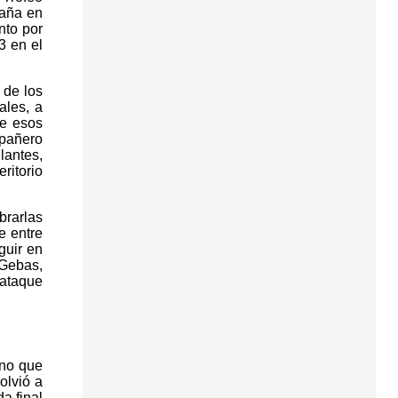
taña en
nto por
3 en el
 de los
ales, a
de esos
mpañero
lantes,
ritorio
brarlas
e entre
guir en
 Gebas,
 ataque
ino que
olvió a
a final