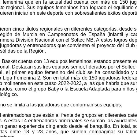
n femenina que en la actualidad cuenta con más de 150 ju
to regional. Sus equipos femeninos han logrado el equilibrio e
uieren iniciar en este deporte con sobresalientes éxitos deport
ron cinco títulos regionales en diferentes categorías, desde s
Región de Murcia en Campeonatos de España (infantil y cad
imera División Nacional con el Soltec MB. A estos logros dep
gadoras y entrenadoras que convierten el proyecto del club
sólidas de la Región.
a Basket cuenta con 13 equipos femeninos, estando presente e
ional. Destacan sus tres equipos senior, liderados por el Soltec
l, el primer equipo femenino del club se ha consolidado y 
a Liga Femenina 2. Son en total más de 150 jugadoras federa
ub molinense en este curso 2022-2023, a las que habría que su
ados, como el grupo Baby o la Escuela Adaptada para niños 
iológico.
 no se limita a las jugadoras que conforman sus equipos.
 entrenadoras que están al frente de grupos en diferentes cate
. A estas 14 entrenadoras principales se suman las ayudantes
 ganar experiencia dirigiendo desde el banquillo. En total, 
todas entre 18 y 23 años, que suelen compaginar su labo