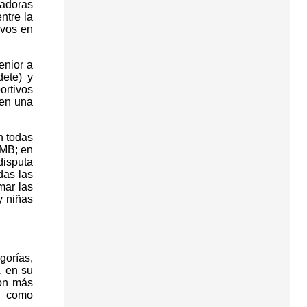
gadoras
ntre la
ivos en
enior a
ete) y
ortivos
 en una
n todas
 MB; en
disputa
das las
mar las
y niñas
gorías,
, en su
son más
r como