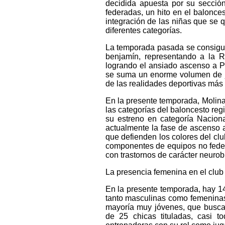
decidida apuesta por su secció
federadas, un hito en el balonces
integración de las niñas que se q
diferentes categorías.
La temporada pasada se consiguie
benjamín, representando a la 
logrando el ansiado ascenso a Pr
se suma un enorme volumen de ju
de las realidades deportivas más 
En la presente temporada, Molin
las categorías del baloncesto reg
su estreno en categoría Naciona
actualmente la fase de ascenso 
que defienden los colores del cl
componentes de equipos no feder
con trastornos de carácter neurob
La presencia femenina en el club
En la presente temporada, hay 14
tanto masculinas como femeninas
mayoría muy jóvenes, que buscan
de 25 chicas tituladas, casi 