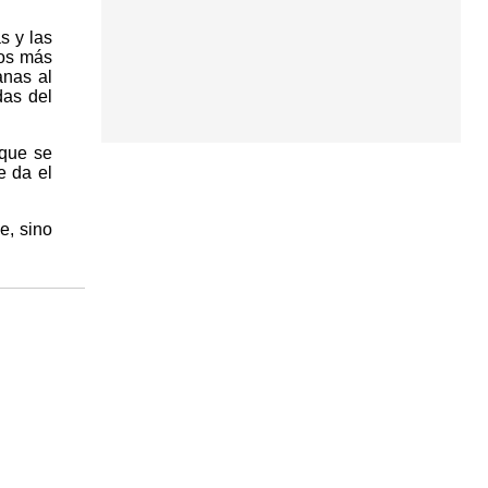
s y las
cos más
anas al
das del
 que se
e da el
e, sino