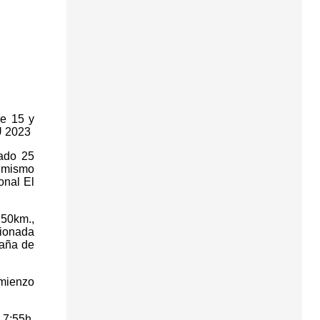
de 15 y
U 2023
ado 25
simismo
onal El
 50km.,
cionada
paña de
omienzo
 7:55h.