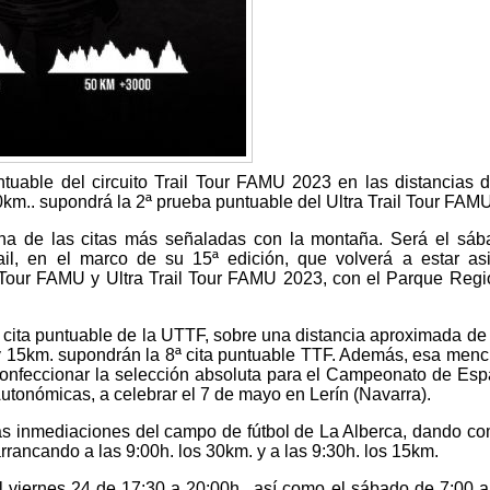
ntuable del circuito Trail Tour FAMU 2023 en las distancias 
0km.. supondrá la 2ª prueba puntuable del Ultra Trail Tour FAM
a de las citas más señaladas con la montaña. Será el sáb
ail, en el marco de su 15ª edición, que volverá a estar a
l Tour FAMU y Ultra Trail Tour FAMU 2023, con el Parque Regi
2ª cita puntuable de la UTTF, sobre una distancia aproximada de
y 15km. supondrán la 8ª cita puntuable TTF. Además, esa men
 confeccionar la selección absoluta para el Campeonato de Es
utonómicas, a celebrar el 7 de mayo en Lerín (Navarra).
las inmediaciones del campo de fútbol de La Alberca, dando c
arrancando a las 9:00h. los 30km. y a las 9:30h. los 15km.
 viernes 24 de 17:30 a 20:00h., así como el sábado de 7:00 a