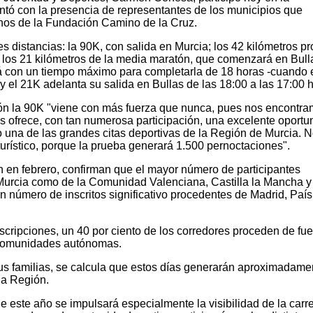
ntó con la presencia de representantes de los municipios que
ronos de la Fundación Camino de la Cruz.
s distancias: la 90K, con salida en Murcia; los 42 kilómetros pr
y los 21 kilómetros de la media maratón, que comenzará en Bull
 con un tiempo máximo para completarla de 18 horas -cuando 
 y el 21K adelanta su salida en Bullas de las 18:00 a las 17:00 
ón la 90K "viene con más fuerza que nunca, pues nos encontra
nos ofrece, con tan numerosa participación, una excelente oportu
 una de las grandes citas deportivas de la Región de Murcia. N
urístico, porque la prueba generará 1.500 pernoctaciones".
n en febrero, confirman que el mayor número de participantes
Murcia como de la Comunidad Valenciana, Castilla la Mancha y
 número de inscritos significativo procedentes de Madrid, Paí
scripciones, un 40 por ciento de los corredores proceden de fu
 comunidades autónomas.
sus familias, se calcula que estos días generarán aproximadame
la Región.
 este año se impulsará especialmente la visibilidad de la carr