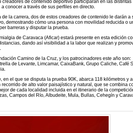
o creadores de contenido deportivo participarán en las distintas
 a conocer a través de sus perfiles en directo.
 de la carrera, dos de estos creadores de contenido le darán a 
ivo, demostrando cómo una persona con movilidad reducida o u
er barreras y disputar la prueba.
ialgia de Caravaca (Aficar) estará presente en esta edición co
distancias, dando así visibilidad a la labor que realizan y prom
.
undación Camino de la Cruz, y los patrocinadores este año son:
trella de Levante, Limcamar, CaixaBank, Grupo Caliche, Café Sa
ia.
, en el que se disputa la prueba 90K, abarca 118 kilómetros y 
 recorrido de alto valor paisajístico y natural, que se combina c
jor de cada localidad incluida en el itinerario de la competició
zas, Campos del Río, Albudeite, Mula, Bullas, Cehegín y Cara