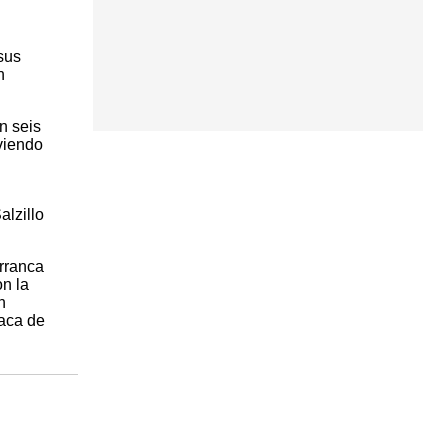
sus
n
n seis
oviendo
lzillo
arranca
on la
n
vaca de