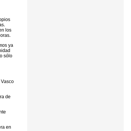
opios
as.
en los
horas.
mos ya
nidad
o sólo
s Vasco
era de
nte
era en