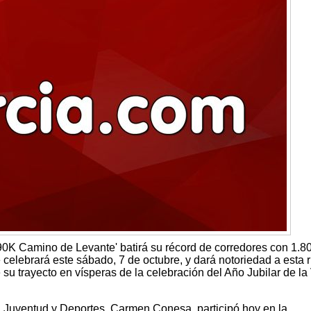
'90K Camino de Levante' batirá su récord de corredores con 1.8
e celebrará este sábado, 7 de octubre, y dará notoriedad a esta 
 su trayecto en vísperas de la celebración del Año Jubilar de la
, Juventud y Deportes, Carmen Conesa, participó hoy en la