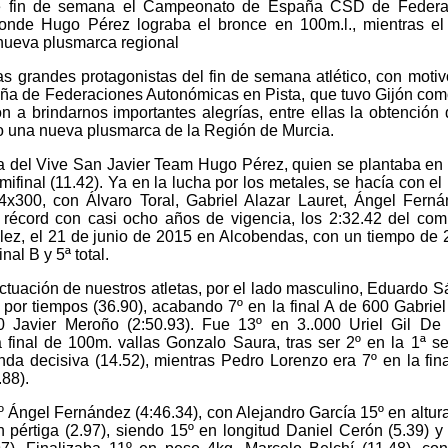
ste fin de semana el Campeonato de España CSD de Federa
nde Hugo Pérez lograba el bronce en 100m.l., mientras el
nueva plusmarca regional
s grandes protagonistas del fin de semana atlético, con motiv
ña de Federaciones Autonómicas en Pista, que tuvo Gijón co
on a brindarnos importantes alegrías, entre ellas la obtención
o una nueva plusmarca de la Región de Murcia.
a del Vive San Javier Team Hugo Pérez, quien se plantaba en l
emifinal (11.42). Ya en la lucha por los metales, se hacía con el
o 4x300, con Álvaro Toral, Gabriel Alazar Lauret, Ángel Fern
récord con casi ocho años de vigencia, los 2:32.42 del co
ez, el 21 de junio de 2015 en Alcobendas, con un tiempo de 
nal B y 5ª total.
ctuación de nuestros atletas, por el lado masculino, Eduardo 
8º por tiempos (36.90), acabando 7º en la final A de 600 Gabriel
00 Javier Meroño (2:50.93). Fue 13º en 3..000 Uriel Gil De
a final de 100m. vallas Gonzalo Saura, tras ser 2º en la 1ª se
nda decisiva (14.52), mientras Pedro Lorenzo era 7º en la fin
.88).
Ángel Fernández (4:46.34), con Alejandro García 15º en altura
pértiga (2.97), siendo 15º en longitud Daniel Cerón (5.39) y