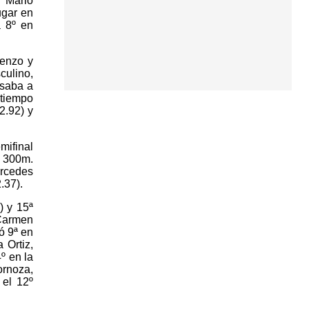
n Mario
ugar en
a 8º en
renzo y
culino,
asaba a
 tiempo
2.92) y
mifinal
e 300m.
ercedes
.37).
) y 15ª
 Carmen
ó 9ª en
 Ortiz,
º en la
ornoza,
 el 12º