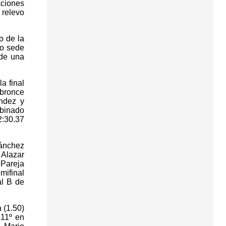
ciones
 relevo
o de la
mo sede
 de una
a final
 bronce
ández y
mbinado
2:30.37
Sánchez
 Alazar
 Pareja
mifinal
al B de
 (1.50)
 11º en