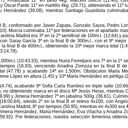
.97). Finalizaba 11º en peso 4kg. Marcelo Belchí (11.48), co
y Óscar Pardo 11º en martillo 4kg. (29.71), obteniendo el 11º l
 Hernández (39.08), mientras Santiago Guardiola culminab
nal B, conformado por Javier Zapata, Gonzalo Saura, Pedro Lo
10). Murcia culminaba 11ª por federaciones en el apartado mas
rolina Madrid era 3ª en la 2ª semifinal de 100m.l. (12.64) y p
 con Saray García 3ª en la final B de 300m.l., con el 9º mejor
la final B de 600m.l., obteniendo la 10ª mejor marca total (1:4
3:14.78).
0m.l. (10:43.33), mientras Nuria Ferretjans era 7ª en la 1ª se
tiempos (16.93), venciendo Ariadna Zornoza en la final B d
total (47.78) y acabando 14ª en 1.500m. Obstáculos María M
Irene López en altura (1.45) y 10ª María Hernández en pértiga (2
(4.74), acabando 9ª Sofía Carla Ramírez en triple salto (10.66
), no obteniendo marca en el disco Mª Jesús Heras, mientras
29.99) y Jimena Hernández 7ª en jabalina 500g. (36.61). Culmin
6:00.64), siendo 2º en la final B el relevo 4x100, con Ángela
rolina Madrid, 8º por tiempos (50.95), mientras en 4x300 era 4
r Jimena Hernández, María Hernández, Eva Vilacha y Ariadna Z
:58.92). Por federaciones, nuestra selección femenina obtenía