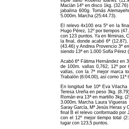
triple salto Roberto Ibáñez (11
Macián 14º en disco 1kg. (32.76) 
jabalina 600g. Tomás Alemayehu
5.000m. Marcha (25:44.73).
El relevo 4x100 era 5º en la fi
Hugo Pérez, 12º por tiempos (47.
con 123 puntos. Ya en féminas, Ca
la final, donde acabó 6ª (12.87),
(43.46) y Andrea Provencio 3ª en 
siendo 13ª en 1.000 Sofía Pérez (
Acabó 6ª Fátima Hernández en 3.00
de 100m. vallas 0,762, 12ª por 
vallas, con la 7ª mejor marca 
Trabalón (6:04.00), así como 11ª 
En longitud fue 10ª Eva Vilacha 
Teresa Ureña en peso 3kg. (8.79
Román era 13ª en martillo 3kg. (
3.000m. Marcha Laura Vigueras (1
Saray García, Mª Jesús Heras y Ca
final B el relevo conformado po
con el 12º mejor tiempo total (2
lugar con 123,5 puntos.