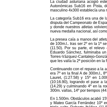
La ciudad asturiana acogió e
Autonómicas Sub16 en Pista, do
masculino 4x300 establecía una 
La categoría Sub16 era una de la
disputa del Campeonato de Espa
y donde nuestros atletas volvier
nueva medalla nacional, así com
La presea caía a manos del atlet
de 100m.l.. tras ser 2º en la 1ª s
(11.50). Por su parte, el relev
Eduardo Sánchez, fulminaba un 
Torres-Vázquez-Cantalejo-Gonzál
que les valía la 2ª posición en la fi
Continuando con el repaso a la a
era 7º en la final A de 300m.l., 
Lauret, (1:27.58) y 15º en 1.0
(10:16.90), logrando el pase a l
(14.29) y culminando 4º en la ro
300m. vallas, 14º por tiempos (44
En 1.500m. Obstáculos acabó 15º 
y Mateo García Ferrández 10º en 