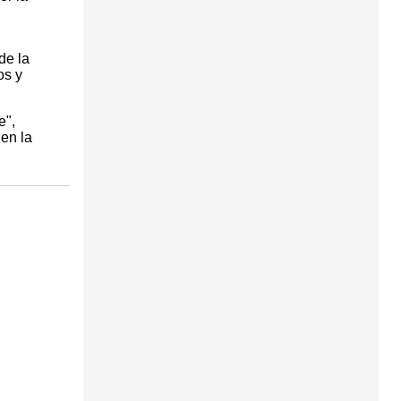
,
de la
os y
e",
en la