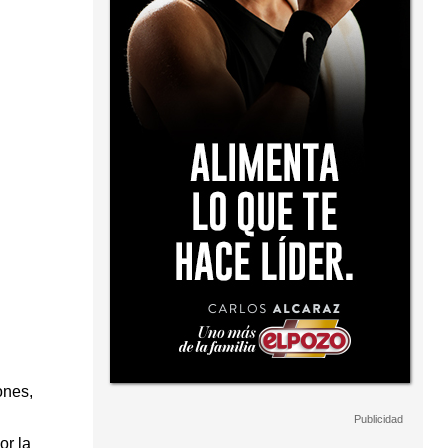
ones,
or la